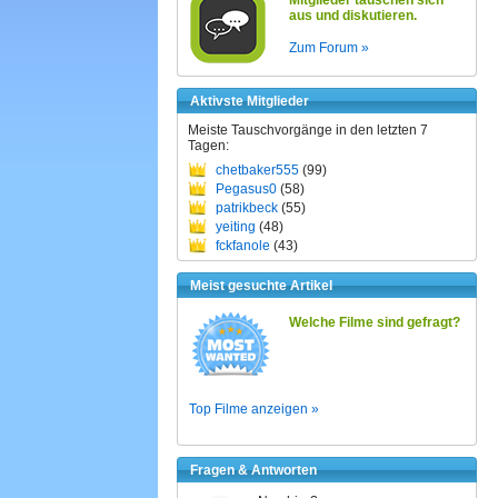
Mitglieder tauschen sich
aus und diskutieren.
Zum Forum »
Aktivste Mitglieder
Meiste Tauschvorgänge in den letzten 7
Tagen:
chetbaker555
(99)
Pegasus0
(58)
patrikbeck
(55)
yeiting
(48)
fckfanole
(43)
Meist gesuchte Artikel
Welche Filme sind gefragt?
Top Filme anzeigen »
Fragen & Antworten