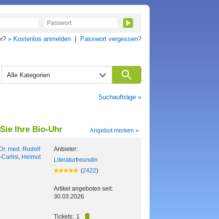
er?
» Kostenlos anmelden
|
Passwort vergessen?
Alle Kategorien
Suchaufträge »
Sie Ihre Bio-Uhr
Angebot merken »
Dr. med. Rudolf
Anbieter:
Carlisi
,
Helmut
Literaturfreundin
(
2422
)
Artikel angeboten seit:
30.03.2026
Tickets:
1