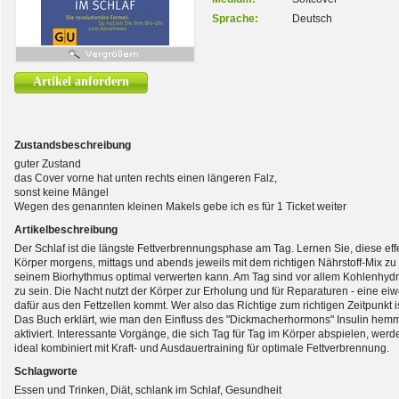
Sprache:
Deutsch
Artikel anfordern
Zustandsbeschreibung
guter Zustand
das Cover vorne hat unten rechts einen längeren Falz,
sonst keine Mängel
Wegen des genannten kleinen Makels gebe ich es für 1 Ticket weiter
Artikelbeschreibung
Der Schlaf ist die längste Fettverbrennungsphase am Tag. Lernen Sie, diese effek
Körper morgens, mittags und abends jeweils mit dem richtigen Nährstoff-Mix z
seinem Biorhythmus optimal verwerten kann. Am Tag sind vor allem Kohlenhydra
zu sein. Die Nacht nutzt der Körper zur Erholung und für Reparaturen - eine eiw
dafür aus den Fettzellen kommt. Wer also das Richtige zum richtigen Zeitpunkt i
Das Buch erklärt, wie man den Einfluss des "Dickmacherhormons" Insulin hem
aktiviert. Interessante Vorgänge, die sich Tag für Tag im Körper abspielen, w
ideal kombiniert mit Kraft- und Ausdauertraining für optimale Fettverbrennung.
Schlagworte
Essen und Trinken, Diät, schlank im Schlaf, Gesundheit