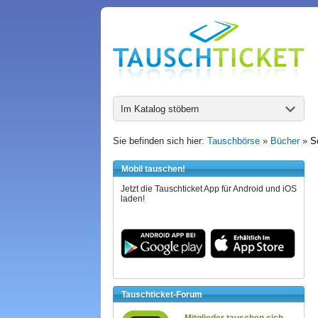
Im Katalog stöbern
Sie befinden sich hier:
Tauschbörse
»
Bücher
»
S
Mobil tauschen!
Jetzt die Tauschticket App für Android und iOS
laden!
Tauschticket-Forum