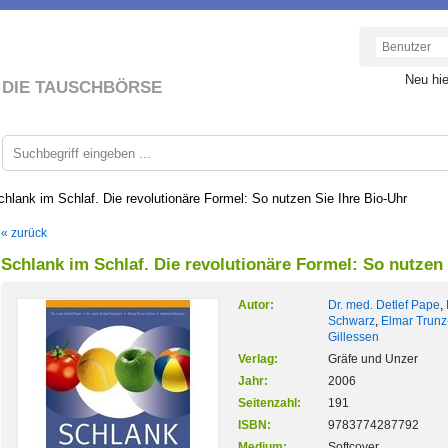
Neu hi
DIE TAUSCHBÖRSE
chlank im Schlaf. Die revolutionäre Formel: So nutzen Sie Ihre Bio-Uhr
« zurück
Schlank im Schlaf. Die revolutionäre Formel: So nutzen 
Autor:
Dr. med. Detlef Pape
,
Schwarz
,
Elmar Trunz-
Gillessen
Verlag:
Gräfe und Unzer
Jahr:
2006
Seitenzahl:
191
ISBN:
9783774287792
Medium:
Softcover