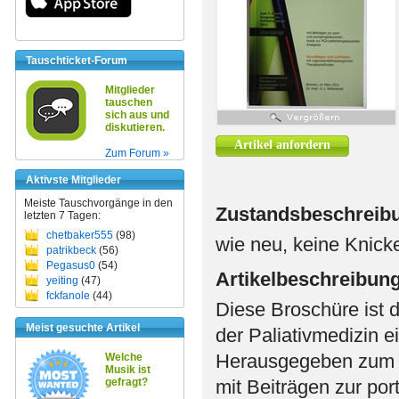
Tauschticket-Forum
Mitglieder
tauschen
sich aus und
diskutieren.
Artikel anfordern
Zum Forum »
Aktivste Mitglieder
Meiste Tauschvorgänge in den
Zustandsbeschreib
letzten 7 Tagen:
chetbaker555
(98)
wie neu, keine Knick
patrikbeck
(56)
Pegasus0
(54)
Artikelbeschreibun
yeiting
(47)
fckfanole
(44)
Diese Broschüre ist 
Meist gesuchte Artikel
der Paliativmedizin 
Herausgegeben zum 7
Welche
Musik ist
gefragt?
mit Beiträgen zur po