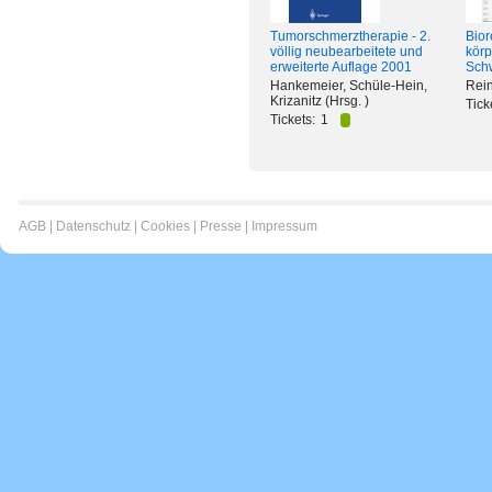
Tumorschmerztherapie - 2.
Bior
völlig neubearbeitete und
körp
erweiterte Auflage 2001
Sch
Hankemeier, Schüle-Hein,
Rein
Krizanitz (Hrsg. )
Tick
Tickets:
1
AGB
|
Datenschutz
|
Cookies
|
Presse
|
Impressum