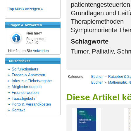
patientengesteuerten
Top Musik anzeigen »
Grundlagen und Leitf
Therapiemethoden
Fragen & Antworten
Symptomoriente Ther
Neu hier?
Fragen zum
Schlagworte
Ablauf?
Tumor, Palliativ, Sch
Hier finden Sie
Antworten
Tauschticket
So funktionierts
Fragen & Antworten
Kategorie
Bücher
>
Ratgeber & S
Infos zur Ticketvergabe
Bücher
>
Mathematik, N
Mitglieder suchen
Freunde werben
Diese Artikel k
Tauschgebühr
Porto & Versandkosten
Kontakt