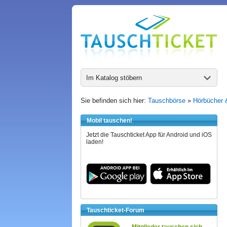
Im Katalog stöbern
Sie befinden sich hier:
Tauschbörse
»
Hörbücher 
Mobil tauschen!
Jetzt die Tauschticket App für Android und iOS
laden!
Tauschticket-Forum