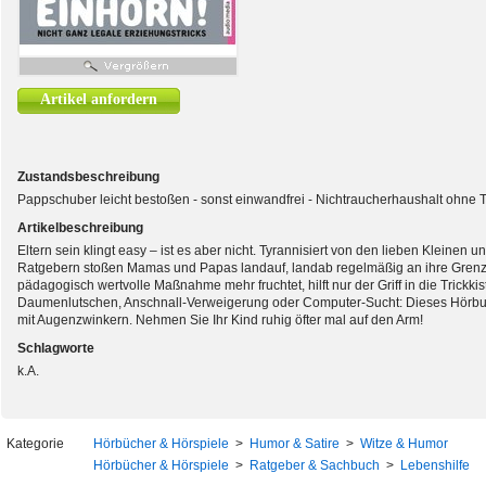
Artikel anfordern
Zustandsbeschreibung
Pappschuber leicht bestoßen - sonst einwandfrei - Nichtraucherhaushalt ohne T
Artikelbeschreibung
Eltern sein klingt easy – ist es aber nicht. Tyrannisiert von den lieben Kleine
Ratgebern stoßen Mamas und Papas landauf, landab regelmäßig an ihre Grenze
pädagogisch wertvolle Maßnahme mehr fruchtet, hilft nur der Griff in die Trickkis
Daumenlutschen, Anschnall-Verweigerung oder Computer-Sucht: Dieses Hörbuch l
mit Augenzwinkern. Nehmen Sie Ihr Kind ruhig öfter mal auf den Arm!
Schlagworte
k.A.
Kategorie
Hörbücher & Hörspiele
>
Humor & Satire
>
Witze & Humor
Hörbücher & Hörspiele
>
Ratgeber & Sachbuch
>
Lebenshilfe