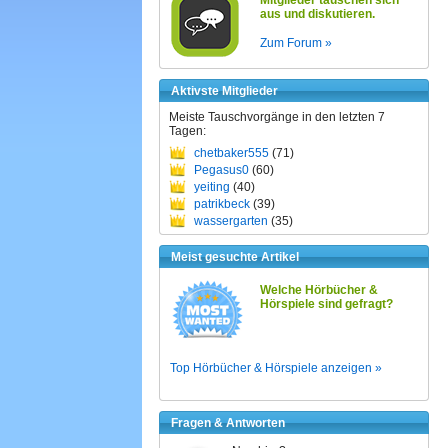
Mitglieder tauschen sich
aus und diskutieren.
Zum Forum »
Aktivste Mitglieder
Meiste Tauschvorgänge in den letzten 7
Tagen:
chetbaker555
(71)
Pegasus0
(60)
yeiting
(40)
patrikbeck
(39)
wassergarten
(35)
Meist gesuchte Artikel
Welche Hörbücher &
Hörspiele sind gefragt?
Top Hörbücher & Hörspiele anzeigen »
Fragen & Antworten