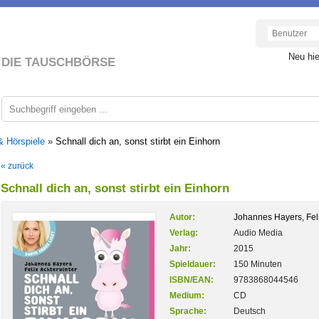
Neu hi
DIE TAUSCHBÖRSE
& Hörspiele
»
Schnall dich an, sonst stirbt ein Einhorn
« zurück
Schnall dich an, sonst stirbt ein Einhorn
Autor:
Johannes Hayers, Feli
Verlag:
Audio Media
Jahr:
2015
Spieldauer:
150 Minuten
ISBN/EAN:
9783868044546
Medium:
CD
Sprache:
Deutsch