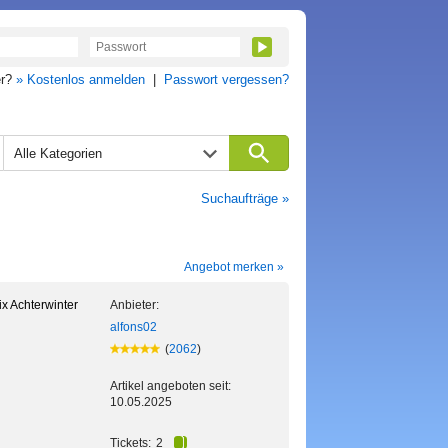
er?
» Kostenlos anmelden
|
Passwort vergessen?
Alle Kategorien
Suchaufträge »
Angebot merken »
x Achterwinter
Anbieter:
alfons02
(
2062
)
Artikel angeboten seit:
10.05.2025
Tickets:
2