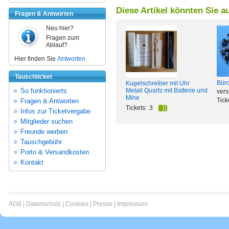
Diese Artikel könnten Sie a
Fragen & Antworten
Neu hier?
Fragen zum
Ablauf?
Hier finden Sie
Antworten
Tauschticket
Bür
Kugelschreiber mit Uhr
So funktionierts
Metall Quartz mit Batterie und
ver
Mine
Tick
Fragen & Antworten
Tickets:
3
Infos zur Ticketvergabe
Mitglieder suchen
Freunde werben
Tauschgebühr
Porto & Versandkosten
Kontakt
AGB
|
Datenschutz
|
Cookies
|
Presse
|
Impressum