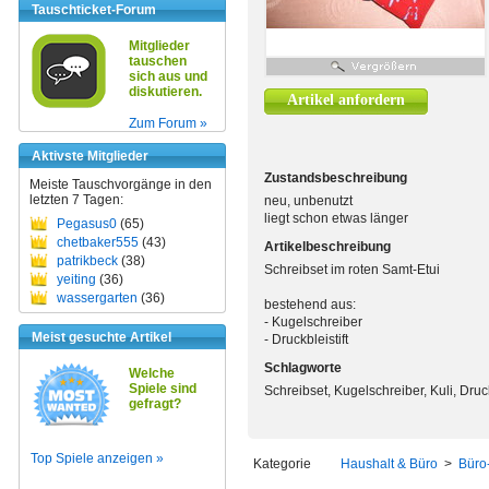
Tauschticket-Forum
Mitglieder
tauschen
sich aus und
diskutieren.
Artikel anfordern
Zum Forum »
Aktivste Mitglieder
Zustandsbeschreibung
Meiste Tauschvorgänge in den
letzten 7 Tagen:
neu, unbenutzt
liegt schon etwas länger
Pegasus0
(65)
chetbaker555
(43)
Artikelbeschreibung
patrikbeck
(38)
Schreibset im roten Samt-Etui
yeiting
(36)
wassergarten
(36)
bestehend aus:
- Kugelschreiber
Meist gesuchte Artikel
- Druckbleistift
Schlagworte
Welche
Spiele sind
Schreibset, Kugelschreiber, Kuli, Druck
gefragt?
Top Spiele anzeigen »
Kategorie
Haushalt & Büro
>
Büro