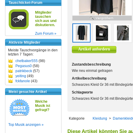
Tauschticket-Forum
Mitglieder
tauschen
sich aus und
diskutieren.
Zum Forum »
Aktivste Mitglieder
Artikel anfordern
Meiste Tauschvorgänge in den
letzten 7 Tagen:
chetbaker555
(98)
Zustandsbeschreibung
Pegasus0
(58)
Wie neu einmal getragen
patrikbeck
(57)
yeiting
(49)
Artikelbeschreibung
fckfanole
(43)
Schwarzes Kleid Gr 36 mit Bindegürte
Meist gesuchte Artikel
Schlagworte
Schwarzes Kleid Gr 36 mit Bindegürte
Welche
Musik ist
gefragt?
Kategorie
Kleidung
>
Damenkleid
Top Musik anzeigen »
Diese Artikel könnten Sie a