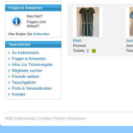
Fragen & Antworten
Neu hier?
Fragen zum
Ablauf?
Hier finden Sie
Antworten
Kleid
Jean
Tauschticket
Promod
Jea
Tickets:
2
Tick
So funktionierts
Fragen & Antworten
Infos zur Ticketvergabe
Mitglieder suchen
Freunde werben
Tauschgebühr
Porto & Versandkosten
Kontakt
AGB
|
Datenschutz
|
Cookies
|
Presse
|
Impressum