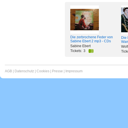
Die zerbrochene Feder von
Die 
Sabine Ebert 2 mp3 - CDs
Wan
Sabine Ebert
Wolf
Tickets:
3
Tick
AGB
|
Datenschutz
|
Cookies
|
Presse
|
Impressum