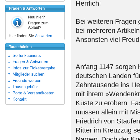
Herrlich!
Fragen & Antworten
Neu hier?
Bei weiteren Fragen 
Fragen zum
Ablauf?
bei mehreren Artikel
Hier finden Sie
Antworten
Ansonsten viel Freu
Tauschticket
So funktionierts
Fragen & Antworten
Anfang 1147 sorgen 
Infos zur Ticketvergabe
Mitglieder suchen
deutschen Landen für
Freunde werben
Zehntausende ins Hei
Tauschgebühr
mit ihrem »Wendenkr
Porto & Versandkosten
Kontakt
Küste zu erobern. Fa
müssen allein mit Mis
Friedrich von Staufen
Ritter im Kreuzzug s
Namen. Doch der Kreu