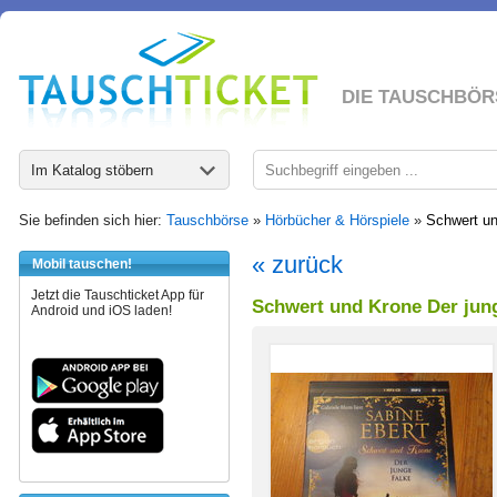
DIE TAUSCHBÖR
Im Katalog stöbern
Sie befinden sich hier:
Tauschbörse
»
Hörbücher & Hörspiele
»
Schwert u
« zurück
Mobil tauschen!
Jetzt die Tauschticket App für
Schwert und Krone Der jun
Android und iOS laden!