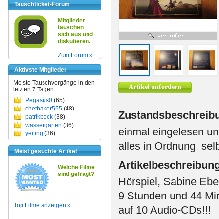
Tauschticket-Forum
Mitglieder
tauschen
sich aus und
diskutieren.
Zum Forum »
Aktivste Mitglieder
Meiste Tauschvorgänge in den
Artikel anfordern
letzten 7 Tagen:
Pegasus0
(65)
chetbaker555
(48)
Zustandsbeschreib
patrikbeck
(38)
wassergarten
(36)
einmal eingelesen un
yeiting
(36)
alles in Ordnung, sel
Meist gesuchte Artikel
Artikelbeschreibun
Welche Filme
sind gefragt?
Hörspiel, Sabine Ebe
9 Stunden und 44 Mi
Top Filme anzeigen »
auf 10 Audio-CDs!!!