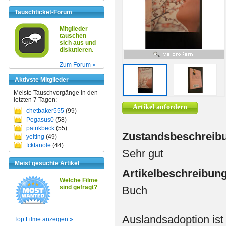
Tauschticket-Forum
Mitglieder
tauschen
sich aus und
diskutieren.
Zum Forum »
Aktivste Mitglieder
Meiste Tauschvorgänge in den
letzten 7 Tagen:
Artikel anfordern
chetbaker555
(99)
Pegasus0
(58)
patrikbeck
(55)
Zustandsbeschreib
yeiting
(49)
fckfanole
(44)
Sehr gut
Meist gesuchte Artikel
Artikelbeschreibun
Welche Filme
sind gefragt?
Buch
Auslandsadoption ist
Top Filme anzeigen »