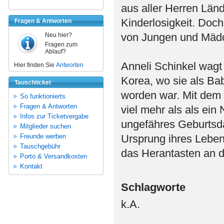
aus aller Herren Lände
Kinderlosigkeit. Doc
Fragen & Antworten
von Jungen und Mädch
Neu hier?
Fragen zum
Ablauf?
Anneli Schinkel wagt
Hier finden Sie
Antworten
Korea, wo sie als Ba
Tauschticket
worden war. Mit dem 
So funktionierts
Fragen & Antworten
viel mehr als als ei
Infos zur Ticketvergabe
ungefähres Geburtsda
Mitglieder suchen
Freunde werben
Ursprung ihres Lebens
Tauschgebühr
das Herantasten an di
Porto & Versandkosten
Kontakt
Schlagworte
k.A.