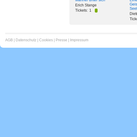
Eine
Männer unter sich
Geis
Erich Stange
See
Tickets:
1
Die
Tick
AGB
|
Datenschutz
|
Cookies
|
Presse
|
Impressum