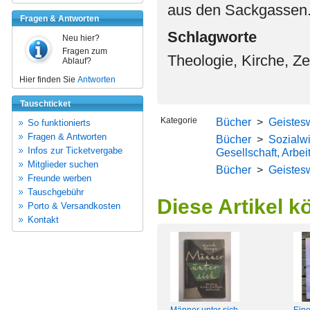
aus den Sackgassen
Fragen & Antworten
Schlagworte
Neu hier?
Fragen zum
Theologie, Kirche, Ze
Ablauf?
Hier finden Sie
Antworten
Tauschticket
Kategorie
Bücher
>
Geistes
So funktionierts
Fragen & Antworten
Bücher
>
Sozialwi
Infos zur Ticketvergabe
Gesellschaft, Arbei
Mitglieder suchen
Bücher
>
Geistes
Freunde werben
Tauschgebühr
Diese Artikel k
Porto & Versandkosten
Kontakt