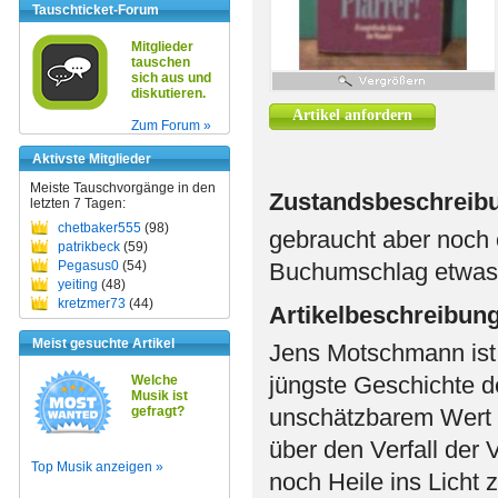
Tauschticket-Forum
Mitglieder
tauschen
sich aus und
diskutieren.
Artikel anfordern
Zum Forum »
Aktivste Mitglieder
Meiste Tauschvorgänge in den
Zustandsbeschreib
letzten 7 Tagen:
chetbaker555
(98)
gebraucht aber noch 
patrikbeck
(59)
Pegasus0
(54)
Buchumschlag etwas 
yeiting
(48)
kretzmer73
(44)
Artikelbeschreibun
Meist gesuchte Artikel
Jens Motschmann ist
jüngste Geschichte d
Welche
Musik ist
gefragt?
unschätzbarem Wert g
über den Verfall der V
Top Musik anzeigen »
noch Heile ins Licht 