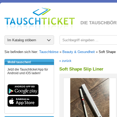
DIE TAUSCHBÖR
Im Katalog stöbern
Sie befinden sich hier:
Tauschbörse
»
Beauty & Gesundheit
»
Soft Shape 
« zurück
Mobil tauschen!
Soft Shape Slip Liner
Jetzt die Tauschticket App für
Android und iOS laden!