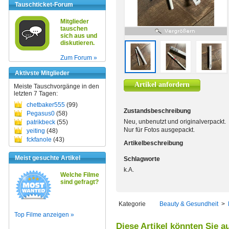
Tauschticket-Forum
Mitglieder
tauschen
sich aus und
diskutieren.
Zum Forum »
Aktivste Mitglieder
Artikel anfordern
Meiste Tauschvorgänge in den
letzten 7 Tagen:
chetbaker555
(99)
Zustandsbeschreibung
Pegasus0
(58)
Neu, unbenutzt und originalverpackt.
patrikbeck
(55)
Nur für Fotos ausgepackt.
yeiting
(48)
fckfanole
(43)
Artikelbeschreibung
Meist gesuchte Artikel
Schlagworte
k.A.
Welche Filme
sind gefragt?
Kategorie
Beauty & Gesundheit
>
Top Filme anzeigen »
Diese Artikel könnten Sie a