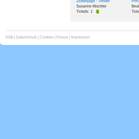
Zickenjagd - Thriller
Prin
Susanne Mischke
Beat
Tickets:
1
Tick
AGB
|
Datenschutz
|
Cookies
|
Presse
|
Impressum