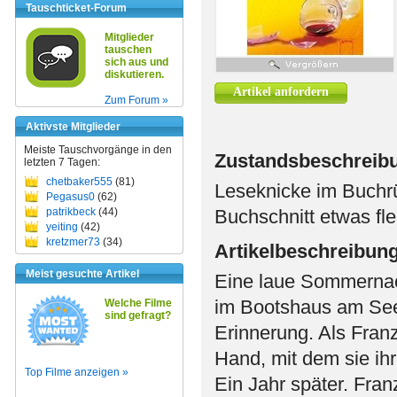
Tauschticket-Forum
Mitglieder
tauschen
sich aus und
diskutieren.
Artikel anfordern
Zum Forum »
Aktivste Mitglieder
Meiste Tauschvorgänge in den
Zustandsbeschreib
letzten 7 Tagen:
chetbaker555
(81)
Leseknicke im Buchr
Pegasus0
(62)
patrikbeck
(44)
Buchschnitt etwas fl
yeiting
(42)
kretzmer73
(34)
Artikelbeschreibun
Meist gesuchte Artikel
Eine laue Sommernach
im Bootshaus am See.
Welche Filme
sind gefragt?
Erinnerung. Als Franz
Hand, mit dem sie ih
Top Filme anzeigen »
Ein Jahr später. Fra