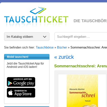
DIE TAUSCHBÖR
Im Katalog stöbern
Sie befinden sich hier:
Tauschbörse
»
Bücher
»
Sommernachtsschrei: Arena
« zurück
Mobil tauschen!
Jetzt die Tauschticket App für
Sommernachtsschrei: Arena 
Android und iOS laden!