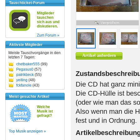
Tauschticket-Forum
Mitglieder
tauschen
sich aus und
diskutieren.
Zum Forum »
Aktivste Mitglieder
Meiste Tauschvorgänge in den
Artikel anfordern
letzten 7 Tagen:
chetbaker555
(99)
Pegasus0
(57)
Zustandsbeschreib
patrikbeck
(55)
yeiting
(48)
Die CD hat ganz mini
fckfanole
(43)
Die CD-Hülle ist bes
Meist gesuchte Artikel
(oder wie man das son
Welche
Also wenn man die Hül
Musik ist
gefragt?
fest und in Ordnung.
Artikelbeschreibun
Top Musik anzeigen »