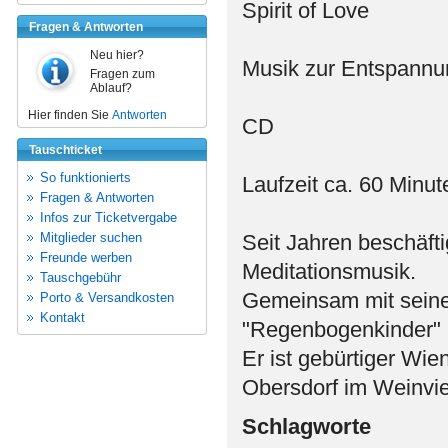
Spirit of Love
Fragen & Antworten
Neu hier?
Musik zur Entspannu
Fragen zum
Ablauf?
Hier finden Sie
Antworten
CD
Tauschticket
So funktionierts
Laufzeit ca. 60 Minut
Fragen & Antworten
Infos zur Ticketvergabe
Mitglieder suchen
Seit Jahren beschäfti
Freunde werben
Meditationsmusik.
Tauschgebühr
Gemeinsam mit seiner
Porto & Versandkosten
Kontakt
"Regenbogenkinder"
Er ist gebürtiger Wie
Obersdorf im Weinvier
Schlagworte