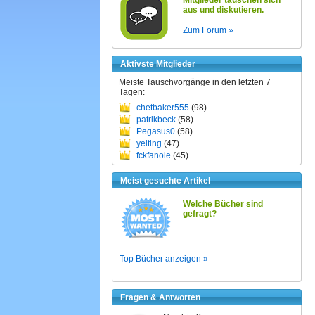
Mitglieder tauschen sich
aus und diskutieren.
Zum Forum »
Aktivste Mitglieder
Meiste Tauschvorgänge in den letzten 7
Tagen:
chetbaker555
(98)
patrikbeck
(58)
Pegasus0
(58)
yeiting
(47)
fckfanole
(45)
Meist gesuchte Artikel
Welche Bücher sind
gefragt?
Top Bücher anzeigen »
Fragen & Antworten