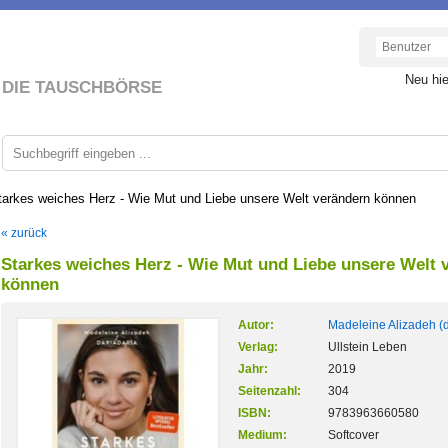
Neu hi
DIE TAUSCHBÖRSE
tarkes weiches Herz - Wie Mut und Liebe unsere Welt verändern können
« zurück
Starkes weiches Herz - Wie Mut und Liebe unsere Welt 
können
Autor:
Madeleine Alizadeh (d
Verlag:
Ullstein Leben
Jahr:
2019
Seitenzahl:
304
ISBN:
9783963660580
Medium:
Softcover