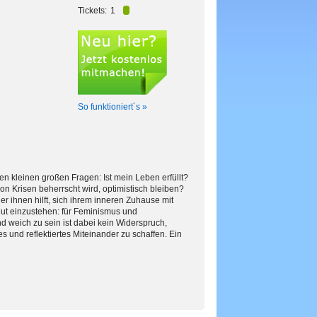
Tickets:
1
So funktioniert´s »
den kleinen großen Fragen: Ist mein Leben erfüllt?
von Krisen beherrscht wird, optimistisch bleiben?
er ihnen hilft, sich ihrem inneren Zuhause mit
 Mut einzustehen: für Feminismus und
d weich zu sein ist dabei kein Widerspruch,
 und reflektiertes Miteinander zu schaffen. Ein