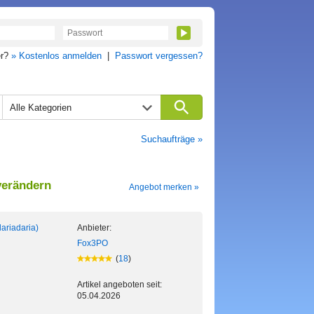
er?
» Kostenlos anmelden
|
Passwort vergessen?
Alle Kategorien
Suchaufträge »
verändern
Angebot merken »
ariadaria)
Anbieter:
Fox3PO
(
18
)
Artikel angeboten seit:
05.04.2026