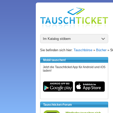
Im Katalog stöbern
Sie befinden sich hier:
Tauschbörse
»
Bücher
»
S
Mobil tauschen!
Jetzt die Tauschticket App für Android und iOS
laden!
Tauschticket-Forum