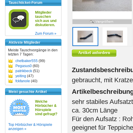
Tauschticket-Forum
Mitglieder
tauschen
sich aus und
diskutieren.
Zum Forum »
Aktivste Mitglieder
Meiste Tauschvorgänge in den
Artikel anfordern
letzten 7 Tagen:
chetbaker555
(99)
Pegasus0
(60)
Zustandsbeschreib
patrikbeck
(51)
yeiting
(47)
gebraucht, mit Kratze
fckfanole
(40)
Artikelbeschreibun
Meist gesuchte Artikel
sehr stabiles Aufsatzt
Welche
Hörbücher &
ca. 30cm Länge
Hörspiele
sind gefragt?
Für den Aufsatz : Ro
Top Hörbücher & Hörspiele
geeignet für Teppiche
anzeigen »