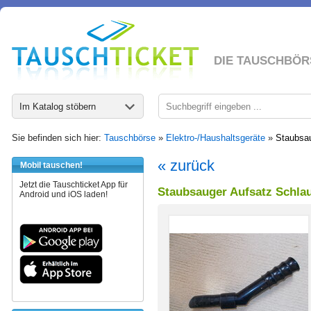
DIE TAUSCHBÖR
Im Katalog stöbern
Sie befinden sich hier:
Tauschbörse
»
Elektro-/Haushaltsgeräte
»
Staubsau
« zurück
Mobil tauschen!
Jetzt die Tauschticket App für
Staubsauger Aufsatz Schla
Android und iOS laden!