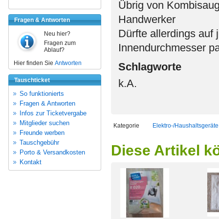
Übrig von Kombisaug
Handwerker
Fragen & Antworten
Dürfte allerdings au
Neu hier?
Fragen zum
Innendurchmesser p
Ablauf?
Hier finden Sie
Antworten
Schlagworte
Tauschticket
k.A.
So funktionierts
Fragen & Antworten
Infos zur Ticketvergabe
Mitglieder suchen
Kategorie
Elektro-/Haushaltsgeräte
Freunde werben
Tauschgebühr
Diese Artikel k
Porto & Versandkosten
Kontakt