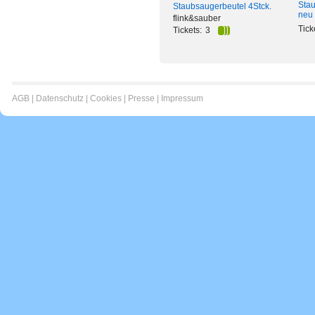
Stau
Staubsaugerbeutel 4Stck.
neu
flink&sauber
Tick
Tickets:
3
AGB
|
Datenschutz
|
Cookies
|
Presse
|
Impressum