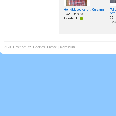
Hemdbluse, kariert, Kurzarm
Toll
Arm
C&A - Jessica
??
Tickets:
1
Tick
AGB
|
Datenschutz
|
Cookies
|
Presse
|
Impressum