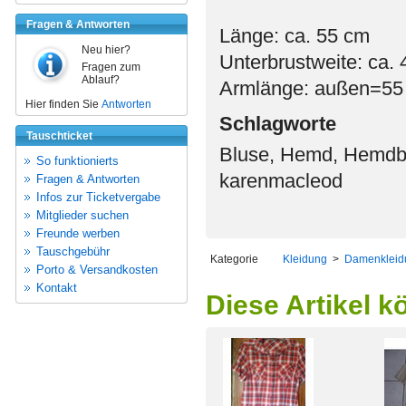
Fragen & Antworten
Länge: ca. 55 cm
Neu hier?
Unterbrustweite: ca.
Fragen zum
Ablauf?
Armlänge: außen=55
Hier finden Sie
Antworten
Schlagworte
Tauschticket
Bluse, Hemd, Hemdblu
So funktionierts
karenmacleod
Fragen & Antworten
Infos zur Ticketvergabe
Mitglieder suchen
Freunde werben
Tauschgebühr
Kategorie
Kleidung
>
Damenkleid
Porto & Versandkosten
Kontakt
Diese Artikel k