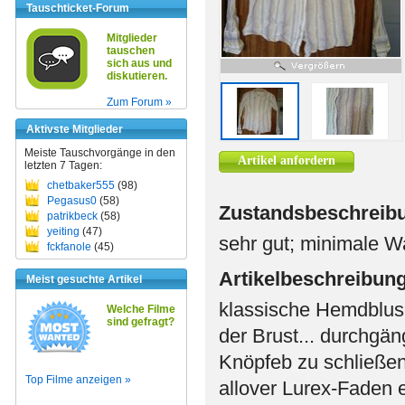
Tauschticket-Forum
Mitglieder
tauschen
sich aus und
diskutieren.
Zum Forum »
Aktivste Mitglieder
Meiste Tauschvorgänge in den
Artikel anfordern
letzten 7 Tagen:
chetbaker555
(98)
Pegasus0
(58)
Zustandsbeschreib
patrikbeck
(58)
yeiting
(47)
sehr gut; minimale Wa
fckfanole
(45)
Artikelbeschreibun
Meist gesuchte Artikel
klassische Hemdbluse.
Welche Filme
sind gefragt?
der Brust... durchgän
Knöpfeb zu schließen
Top Filme anzeigen »
allover Lurex-Faden e