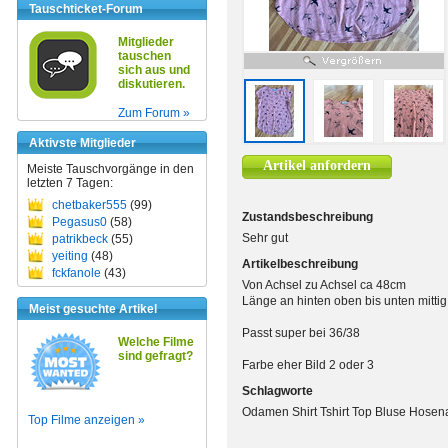
Tauschticket-Forum
Mitglieder
tauschen
sich aus und
diskutieren.
Zum Forum »
Aktivste Mitglieder
Artikel anfordern
Meiste Tauschvorgänge in den
letzten 7 Tagen:
chetbaker555
(99)
Zustandsbeschreibung
Pegasus0
(58)
Sehr gut
patrikbeck
(55)
yeiting
(48)
Artikelbeschreibung
fckfanole
(43)
Von Achsel zu Achsel ca 48cm
Länge an hinten oben bis unten mitti
Meist gesuchte Artikel
Passt super bei 36/38
Welche Filme
sind gefragt?
Farbe eher Bild 2 oder 3
Schlagworte
Odamen Shirt Tshirt Top Bluse Hosen
Top Filme anzeigen »