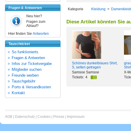
Fragen & Antworten
Kategorie
Kleidung
>
Damenkleid
Neu hier?
Diese Artikel könnten Sie a
Fragen zum
Ablauf?
Hier finden Sie
Antworten
Tauschticket
So funktionierts
Fragen & Antworten
Schönes dunkelblaues Shirt,
grau
Infos zur Ticketvergabe
S, selten getragen
Shir
Mitglieder suchen
Samsoe Samsoe
X-Ma
Freunde werben
Tickets:
4
Tick
Tauschgebühr
Porto & Versandkosten
Kontakt
AGB
|
Datenschutz
|
Cookies
|
Presse
|
Impressum