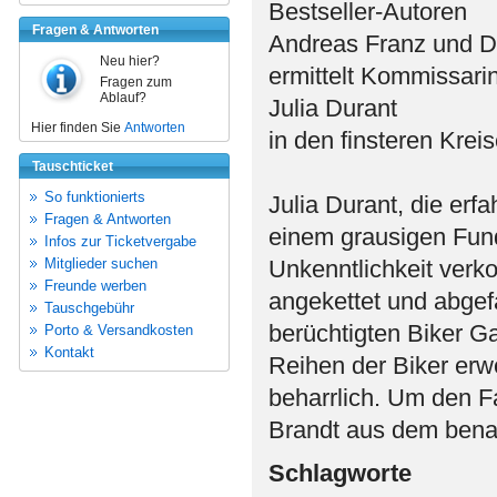
Bestseller-Autoren
Fragen & Antworten
Andreas Franz und D
Neu hier?
ermittelt Kommissari
Fragen zum
Ablauf?
Julia Durant
Hier finden Sie
Antworten
in den finsteren Krei
Tauschticket
So funktionierts
Julia Durant, die erfa
Fragen & Antworten
einem grausigen Fund:
Infos zur Ticketvergabe
Mitglieder suchen
Unkenntlichkeit verk
Freunde werben
angekettet und abgefa
Tauschgebühr
berüchtigten Biker G
Porto & Versandkosten
Kontakt
Reihen der Biker erw
beharrlich. Um den Fa
Brandt aus dem benac
Schlagworte