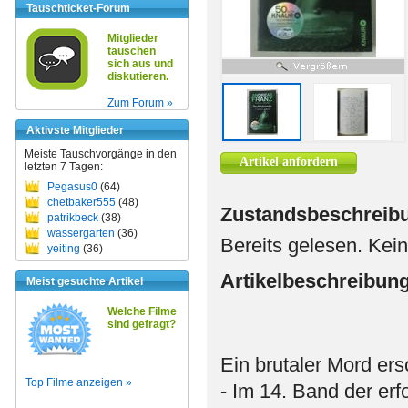
Tauschticket-Forum
Mitglieder
tauschen
sich aus und
diskutieren.
Zum Forum »
Aktivste Mitglieder
Meiste Tauschvorgänge in den
Artikel anfordern
letzten 7 Tagen:
Pegasus0
(64)
chetbaker555
(48)
Zustandsbeschreib
patrikbeck
(38)
wassergarten
(36)
Bereits gelesen. Kein
yeiting
(36)
Artikelbeschreibun
Meist gesuchte Artikel
Welche Filme
sind gefragt?
Ein brutaler Mord ers
Top Filme anzeigen »
- Im 14. Band der er