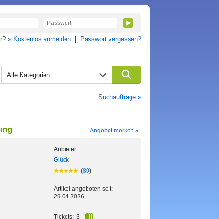
er?
» Kostenlos anmelden
|
Passwort vergessen?
Alle Kategorien
Suchaufträge »
ung
Angebot merken »
Anbieter:
Glück
(
80
)
Artikel angeboten seit:
29.04.2026
Tickets:
3