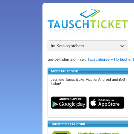
Im Katalog stöbern
Sie befinden sich hier:
Tauschbörse
»
Hörbücher 
Mobil tauschen!
Jetzt die Tauschticket App für Android und iOS
laden!
Tauschticket-Forum