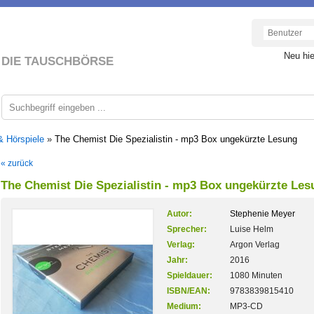
Neu hi
DIE TAUSCHBÖRSE
& Hörspiele
»
The Chemist Die Spezialistin - mp3 Box ungekürzte Lesung
« zurück
The Chemist Die Spezialistin - mp3 Box ungekürzte Les
Autor:
Stephenie Meyer
Sprecher:
Luise Helm
Verlag:
Argon Verlag
Jahr:
2016
Spieldauer:
1080 Minuten
ISBN/EAN:
9783839815410
Medium:
MP3-CD