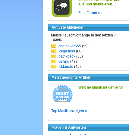
Mitglieder tauschen sich
aus und diskutieren.
Zum Forum »
Aktivste Mitglieder
Meiste Tauschvorgänge in den letzten 7
Tagen:
chetbaker555
(99)
Pegasus0
(60)
patrikbeck
(56)
yeiting
(47)
fckfanole
(45)
Meist gesuchte Artikel
Welche Musik ist gefragt?
Top Musik anzeigen »
Fragen & Antworten