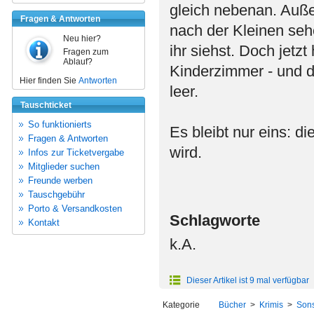
gleich nebenan. Auß
Fragen & Antworten
nach der Kleinen sehe
Neu hier?
ihr siehst. Doch jetzt
Fragen zum
Ablauf?
Kinderzimmer - und d
Hier finden Sie
Antworten
leer.
Tauschticket
So funktionierts
Es bleibt nur eins: di
Fragen & Antworten
wird.
Infos zur Ticketvergabe
Mitglieder suchen
Freunde werben
Tauschgebühr
Porto & Versandkosten
Schlagworte
Kontakt
k.A.
Dieser Artikel ist 9 mal verfügbar
Kategorie
Bücher
>
Krimis
>
Sons