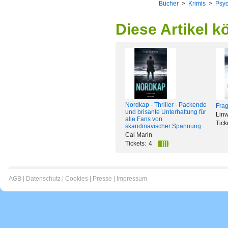
Bücher
>
Krimis
>
Psyc
Diese Artikel k
Nordkap - Thriller - Packende
Frag
und brisante Unterhaltung für
Lin
alle Fans von
Tick
skandinavischer Spannung
Cai Marin
Tickets:
4
AGB
|
Datenschutz
|
Cookies
|
Presse
|
Impressum