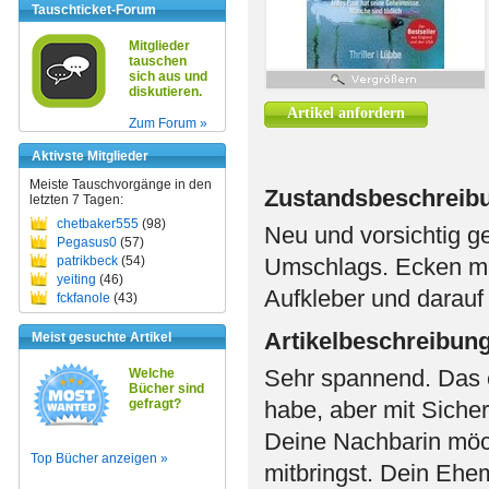
Tauschticket-Forum
Mitglieder
tauschen
sich aus und
diskutieren.
Artikel anfordern
Zum Forum »
Aktivste Mitglieder
Meiste Tauschvorgänge in den
Zustandsbeschreib
letzten 7 Tagen:
chetbaker555
(98)
Neu und vorsichtig g
Pegasus0
(57)
patrikbeck
(54)
Umschlags. Ecken min
yeiting
(46)
Aufkleber und darauf 
fckfanole
(43)
Artikelbeschreibun
Meist gesuchte Artikel
Sehr spannend. Das e
Welche
Bücher sind
gefragt?
habe, aber mit Sicherh
Deine Nachbarin möch
Top Bücher anzeigen »
mitbringst. Dein Ehe