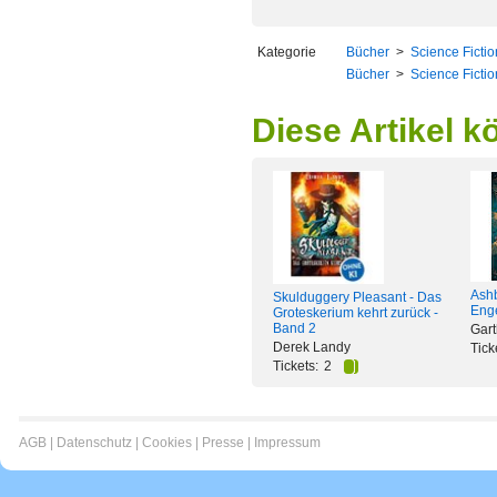
Kategorie
Bücher
>
Science Ficti
Bücher
>
Science Ficti
Diese Artikel k
Ashb
Skulduggery Pleasant - Das
Eng
Groteskerium kehrt zurück -
Band 2
Gart
Derek Landy
Tick
Tickets:
2
AGB
|
Datenschutz
|
Cookies
|
Presse
|
Impressum