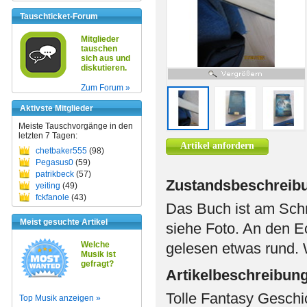
Tauschticket-Forum
Mitglieder
tauschen
sich aus und
diskutieren.
Zum Forum »
Aktivste Mitglieder
Meiste Tauschvorgänge in den
letzten 7 Tagen:
Artikel anfordern
chetbaker555
(98)
Pegasus0
(59)
patrikbeck
(57)
Zustandsbeschreib
yeiting
(49)
fckfanole
(43)
Das Buch ist am Schn
Meist gesuchte Artikel
siehe Foto. An den 
Welche
gelesen etwas rund. 
Musik ist
gefragt?
Artikelbeschreibun
Tolle Fantasy Geschi
Top Musik anzeigen »