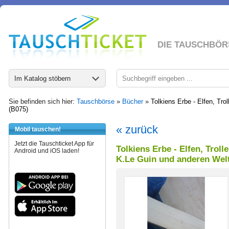
DIE TAUSCHBÖR
Im Katalog stöbern
Sie befinden sich hier:
Tauschbörse
»
Bücher
»
Tolkiens Erbe - Elfen, Tr
(B075)
« zurück
Mobil tauschen!
Jetzt die Tauschticket App für
Tolkiens Erbe - Elfen, Troll
Android und iOS laden!
K.Le Guin und anderen Wel