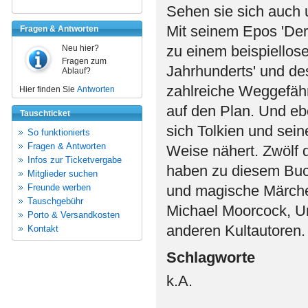
Sehen sie sich auch
Mit seinem Epos 'Der 
Fragen & Antworten
zu einem beispiellos
Neu hier?
Fragen zum
Jahrhunderts' und de
Ablauf?
zahlreiche Weggefähr
Hier finden Sie
Antworten
auf den Plan. Und eb
Tauschticket
sich Tolkien und sei
So funktionierts
Fragen & Antworten
Weise nähert. Zwölf 
Infos zur Ticketvergabe
haben zu diesem Buch
Mitglieder suchen
Freunde werben
und magische Märche
Tauschgebühr
Michael Moorcock, Ur
Porto & Versandkosten
anderen Kultautoren.
Kontakt
Schlagworte
k.A.