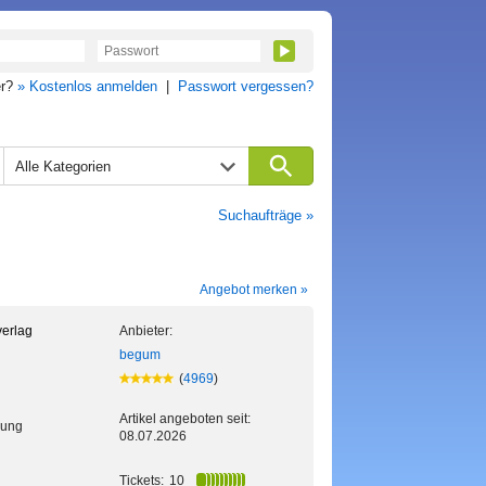
er?
» Kostenlos anmelden
|
Passwort vergessen?
Alle Kategorien
Suchaufträge »
Angebot merken »
erlag
Anbieter:
begum
(
4969
)
Artikel angeboten seit:
kung
08.07.2026
Tickets:
10