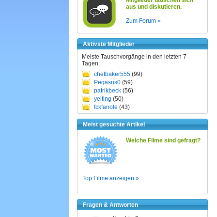
Mitglieder tauschen sich
aus und diskutieren.
Zum Forum »
Aktivste Mitglieder
Meiste Tauschvorgänge in den letzten 7
Tagen:
chetbaker555
(99)
Pegasus0
(59)
patrikbeck
(56)
yeiting
(50)
fckfanole
(43)
Meist gesuchte Artikel
Welche Filme sind gefragt?
Top Filme anzeigen »
Fragen & Antworten