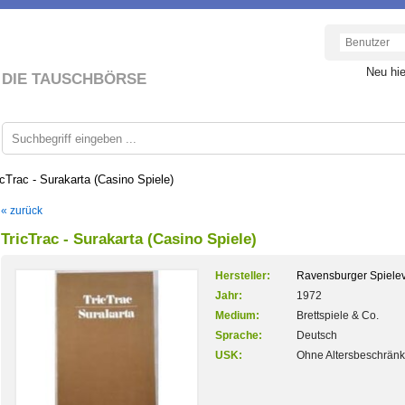
Neu hi
DIE TAUSCHBÖRSE
icTrac - Surakarta (Casino Spiele)
« zurück
TricTrac - Surakarta (Casino Spiele)
Hersteller:
Ravensburger Spielev
Jahr:
1972
Medium:
Brettspiele & Co.
Sprache:
Deutsch
USK:
Ohne Altersbeschrän