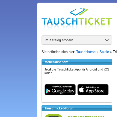
Im Katalog stöbern
Sie befinden sich hier:
Tauschbörse
»
Spiele
»
Tr
Mobil tauschen!
Jetzt die Tauschticket App für Android und iOS
laden!
Tauschticket-Forum