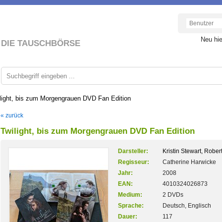
Neu hi
DIE TAUSCHBÖRSE
light, bis zum Morgengrauen DVD Fan Edition
« zurück
Twilight, bis zum Morgengrauen DVD Fan Edition
Darsteller:
Kristin Stewart, Rober
Regisseur:
Catherine Harwicke
Jahr:
2008
EAN:
4010324026873
Medium:
2 DVDs
Sprache:
Deutsch, Englisch
Dauer:
117