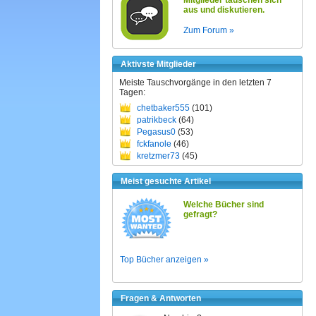
Mitglieder tauschen sich
aus und diskutieren.
Zum Forum »
Aktivste Mitglieder
Meiste Tauschvorgänge in den letzten 7
Tagen:
chetbaker555
(101)
patrikbeck
(64)
Pegasus0
(53)
fckfanole
(46)
kretzmer73
(45)
Meist gesuchte Artikel
Welche Bücher sind
gefragt?
Top Bücher anzeigen »
Fragen & Antworten