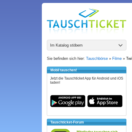
Im Katalog stöbern
Sie befinden sich hier:
Tauschbörse
»
Filme
»
Twi
Mobil tauschen!
Jetzt die Tauschticket App für Android und iOS
laden!
Tauschticket-Forum