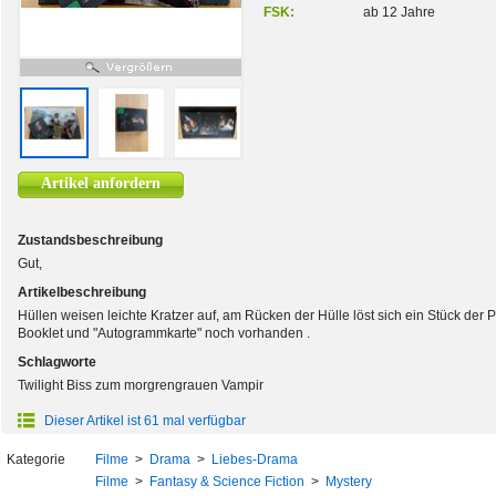
FSK:
ab 12 Jahre
Artikel anfordern
Zustandsbeschreibung
Gut,
Artikelbeschreibung
Hüllen weisen leichte Kratzer auf, am Rücken der Hülle löst sich ein Stück de
Booklet und "Autogrammkarte" noch vorhanden .
Schlagworte
Twilight Biss zum morgrengrauen Vampir
Dieser Artikel ist 61 mal verfügbar
Kategorie
Filme
>
Drama
>
Liebes-Drama
Filme
>
Fantasy & Science Fiction
>
Mystery