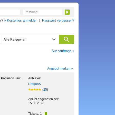
er?
» Kostenlos anmelden
|
Passwort vergessen?
Alle Kategorien
Suchaufträge »
Angebot merken »
t Pattinson usw.
Anbieter:
DragonS
(
25
)
Artikel angeboten seit:
15.06.2026
Tickets:
1