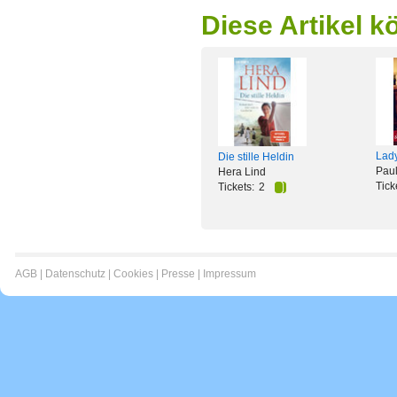
Diese Artikel k
Lady
Die stille Heldin
Pau
Hera Lind
Tick
Tickets:
2
AGB
|
Datenschutz
|
Cookies
|
Presse
|
Impressum