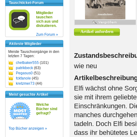
Tauschticket-Forum
Mitglieder
tauschen
sich aus und
diskutieren.
Artikel anfordern
Zum Forum »
Aktivste Mitglieder
Meiste Tauschvorgänge in den
Zustandsbeschreib
letzten 7 Tagen:
chetbaker555
(101)
wie neu
patrikbeck
(63)
Pegasus0
(51)
Artikelbeschreibun
fckfanole
(45)
kretzmer73
(44)
Elfi wächst ohne Sorg
Meist gesuchte Artikel
sie mit ihrem geliebte
Einschränkungen. Di
Welche
Bücher sind
gefragt?
manches durchgehen u
tadeln. Doch Elfi bes
Top Bücher anzeigen »
dass ihr behütetes L