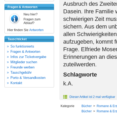
Ausbruch des Zweiten
Fragen & Antworten
Dasein. Ihre Familie 
Neu hier?
schwierigen Zeit mus
Fragen zum
Ablauf?
sichern. Aus dem unbe
Hier finden Sie
Antworten
allen Schwierigkeiten
Tauschticket
aufzugeben, kommt für 
So funktionierts
Frage. Elfriede Mose
Fragen & Antworten
Erinnerungen an dies
Infos zur Ticketvergabe
Mitglieder suchen
zuteilwerden.
Freunde werben
Tauschgebühr
Schlagworte
Porto & Versandkosten
k.A.
Kontakt
Dieser Artikel ist 2 mal verfügbar
Kategorie
Bücher
>
Romane & Er
Bücher
>
Romane & Er