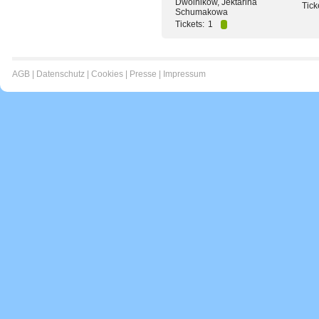
Dwoinikow, Jektarina
Tick
Schumakowa
Tickets:
1
AGB
|
Datenschutz
|
Cookies
|
Presse
|
Impressum