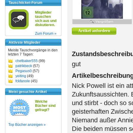
Tauschticket-Forum
Mitglieder
tauschen
sich aus und
diskutieren.
Artikel anfordern
Zum Forum »
Aktivste Mitglieder
Meiste Tauschvorgänge in den
Zustandsbeschreib
letzten 7 Tagen:
chetbaker555
(99)
gut
patrikbeck
(57)
Pegasus0
(57)
Artikelbeschreibun
yeiting
(49)
fckfanole
(45)
Nick Powell ist ein at
Meist gesuchte Artikel
Zukunftsaussichten. E
und stirbt - doch so s
Welche
Bücher sind
gefragt?
geisterhaften Zwisch
Niemand außer Annie, 
Top Bücher anzeigen »
Die beiden müssen s