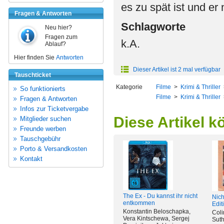
es zu spät ist und er
Fragen & Antworten
Schlagworte
Neu hier?
Fragen zum
k.A.
Ablauf?
Hier finden Sie
Antworten
Dieser Artikel ist 2 mal verfügbar
Tauschticket
Kategorie
Filme
>
Krimi & Thriller
So funktionierts
Filme
>
Krimi & Thriller
Fragen & Antworten
Infos zur Ticketvergabe
Diese Artikel k
Mitglieder suchen
Freunde werben
Tauschgebühr
Porto & Versandkosten
Kontakt
The Ex - Du kannst ihr nicht
Nich
entkommen
Edit
Konstantin Beloschapka,
Coli
Vera Kintschewa, Sergej
Suth