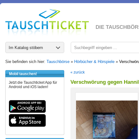
DIE TAUSCHBÖR
Im Katalog stöbern
Sie befinden sich hier:
Tauschbörse
»
Hörbücher & Hörspiele
»
Verschwöru
« zurück
Mobil tauschen!
Verschwörung gegen Hannib
Jetzt die Tauschticket App für
Android und iOS laden!