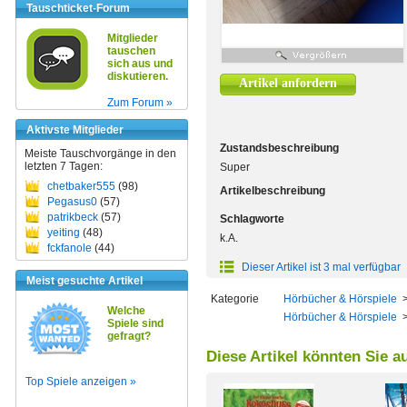
Tauschticket-Forum
Mitglieder
tauschen
sich aus und
diskutieren.
Artikel anfordern
Zum Forum »
Aktivste Mitglieder
Zustandsbeschreibung
Meiste Tauschvorgänge in den
letzten 7 Tagen:
Super
chetbaker555
(98)
Artikelbeschreibung
Pegasus0
(57)
patrikbeck
(57)
Schlagworte
yeiting
(48)
k.A.
fckfanole
(44)
Dieser Artikel ist 3 mal verfügbar
Meist gesuchte Artikel
Kategorie
Hörbücher & Hörspiele
Welche
Hörbücher & Hörspiele
Spiele sind
gefragt?
Diese Artikel könnten Sie a
Top Spiele anzeigen »