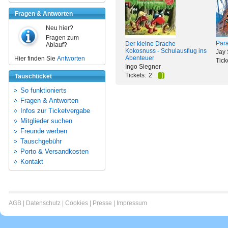
Fragen & Antworten
Neu hier?
Fragen zum
Para
Der kleine Drache
Ablauf?
Kokosnuss - Schulausflug ins
Jay
Abenteuer
Hier finden Sie
Antworten
Tick
Ingo Siegner
Tickets:
2
Tauschticket
So funktionierts
Fragen & Antworten
Infos zur Ticketvergabe
Mitglieder suchen
Freunde werben
Tauschgebühr
Porto & Versandkosten
Kontakt
AGB
|
Datenschutz
|
Cookies
|
Presse
|
Impressum