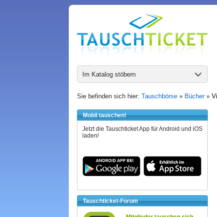
Im Katalog stöbern
Sie befinden sich hier:
Tauschbörse
»
Bücher
»
V
Mobil tauschen!
Jetzt die Tauschticket App für Android und iOS
laden!
Tauschticket-Forum