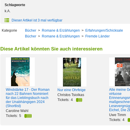
Schlagworte
k.A.
Dieser Artikel ist 3 mal verfügbar
Kategorie
Bücher
>
Romane & Erzählungen
>
Erfahrungen/Schicksale
Bücher
>
Romane & Erzählungen
>
Fremde Länder
Diese Artikel könnten Sie auch interessieren
Windstärke 17 - Der Roman
Alle meine Ge
Nur eine Ohrfeige
nach 22 Bahnen Nominiert
virtuose
Christos Tsiolkas
für das Lieblingsbuch nach
Erinnerungs
Tickets:
4
der Unabhängigen 2024
maßgeschnei
(Shortlist)
Lesevergnüge
Eichel, Die Z
Caroline Wahl
Uwe Timm
Tickets:
5
Tickets:
4