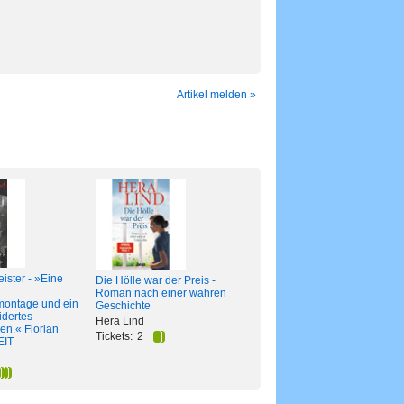
Artikel melden »
ister - »Eine
Die Hölle war der Preis -
Roman nach einer wahren
montage und ein
Geschichte
dertes
Hera Lind
n.« Florian
Tickets:
2
EIT