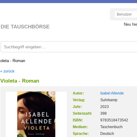
Neu hi
DIE TAUSCHBÖRSE
ioleta - Roman
« zurück
Violeta - Roman
Autor:
Isabel Allende
Verlag:
Suhrkamp
Jahr:
2023
Seitenzahl:
398
ISBN:
9783518473542
Medium:
Taschenbuch
Sprache:
Deutsch