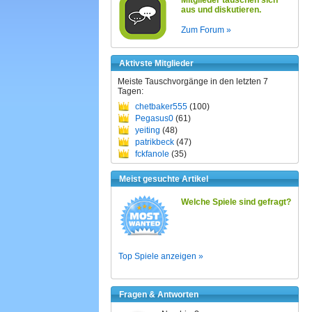
Mitglieder tauschen sich
aus und diskutieren.
Zum Forum »
Aktivste Mitglieder
Meiste Tauschvorgänge in den letzten 7
Tagen:
chetbaker555
(100)
Pegasus0
(61)
yeiting
(48)
patrikbeck
(47)
fckfanole
(35)
Meist gesuchte Artikel
Welche Spiele sind gefragt?
Top Spiele anzeigen »
Fragen & Antworten