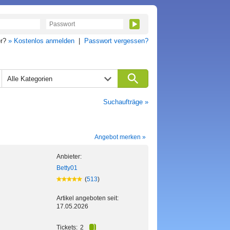
er?
» Kostenlos anmelden
|
Passwort vergessen?
Alle Kategorien
Suchaufträge »
Angebot merken »
Anbieter:
Betty01
(
513
)
Artikel angeboten seit:
17.05.2026
Tickets:
2