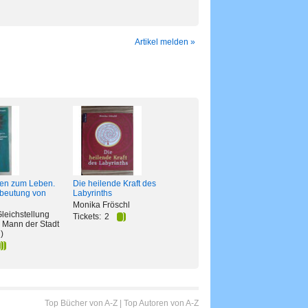
Artikel melden »
Die heilende Kraft des
en zum Leben.
Labyrinths
sbeutung von
Monika Fröschl
Gleichstellung
Tickets:
2
 Mann der Stadt
)
Top Bücher von A-Z
|
Top Autoren von A-Z