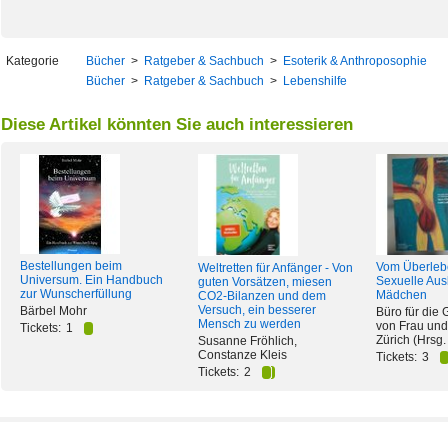
Kategorie
Bücher
>
Ratgeber & Sachbuch
>
Esoterik & Anthroposophie
Bücher
>
Ratgeber & Sachbuch
>
Lebenshilfe
Diese Artikel könnten Sie auch interessieren
Bestellungen beim
Vom Überleb
Weltretten für Anfänger - Von
Universum. Ein Handbuch
Sexuelle Au
guten Vorsätzen, miesen
zur Wunscherfüllung
Mädchen
CO2-Bilanzen und dem
Versuch, ein besserer
Bärbel Mohr
Büro für die 
Mensch zu werden
von Frau und
Tickets:
1
Zürich (Hrsg. 
Susanne Fröhlich,
Constanze Kleis
Tickets:
3
Tickets:
2