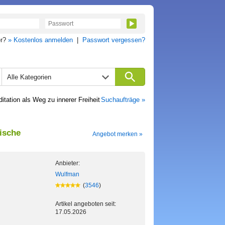
er?
» Kostenlos anmelden
|
Passwort vergessen?
Alle Kategorien
tation als Weg zu innerer Freiheit
Suchaufträge »
tische
Angebot merken »
Anbieter:
Wulfman
(
3546
)
Artikel angeboten seit:
17.05.2026