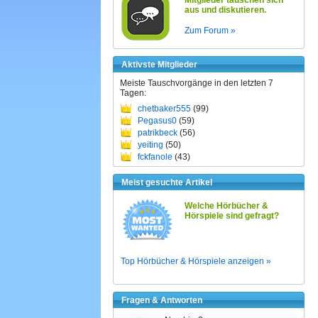
Mitglieder tauschen sich
aus und diskutieren.
Zum Forum »
Aktivste Mitglieder
Meiste Tauschvorgänge in den letzten 7
Tagen:
chetbaker555
(99)
Pegasus0
(59)
patrikbeck
(56)
yeiting
(50)
fckfanole
(43)
Meist gesuchte Artikel
Welche Hörbücher &
Hörspiele sind gefragt?
Top Hörbücher & Hörspiele anzeigen »
Fragen & Antworten