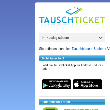
Im Katalog stöbern
Sie befinden sich hier:
Tauschbörse
»
Bücher
»
V
Mobil tauschen!
Jetzt die Tauschticket App für Android und iOS
laden!
Tauschticket-Forum