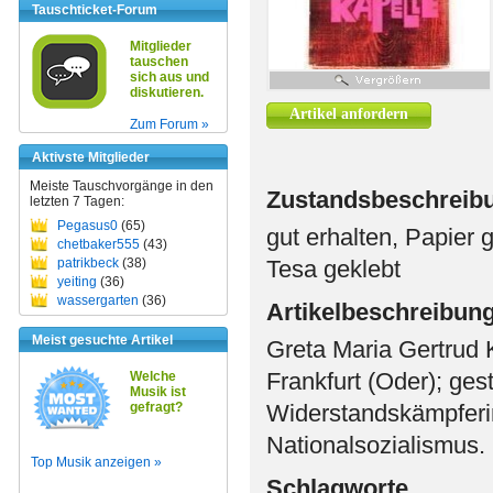
Tauschticket-Forum
Mitglieder
tauschen
sich aus und
diskutieren.
Artikel anfordern
Zum Forum »
Aktivste Mitglieder
Meiste Tauschvorgänge in den
Zustandsbeschreib
letzten 7 Tagen:
Pegasus0
(65)
gut erhalten, Papier 
chetbaker555
(43)
patrikbeck
(38)
Tesa geklebt
yeiting
(36)
wassergarten
(36)
Artikelbeschreibun
Meist gesuchte Artikel
Greta Maria Gertrud 
Frankfurt (Oder); ge
Welche
Musik ist
gefragt?
Widerstandskämpferi
Nationalsozialismus.
Top Musik anzeigen »
Schlagworte