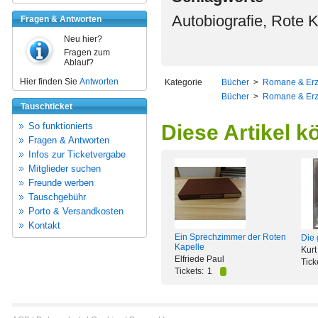
Autobiografie, Rote 
Fragen & Antworten
Neu hier?
Fragen zum
Ablauf?
Hier finden Sie
Antworten
Kategorie
Bücher
>
Romane & Er
Bücher
>
Romane & Er
Tauschticket
So funktionierts
Diese Artikel k
Fragen & Antworten
Infos zur Ticketvergabe
Mitglieder suchen
Freunde werben
Tauschgebühr
Porto & Versandkosten
Kontakt
Ein Sprechzimmer der Roten
Die
Kapelle
Kur
Elfriede Paul
Tick
Tickets:
1