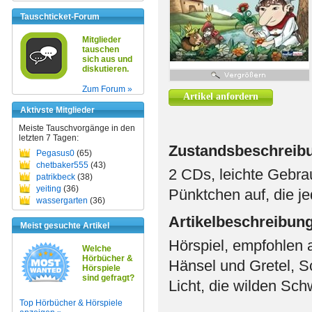
Tauschticket-Forum
Mitglieder
tauschen
sich aus und
diskutieren.
Zum Forum »
Artikel anfordern
Aktivste Mitglieder
Meiste Tauschvorgänge in den
letzten 7 Tagen:
Zustandsbeschreib
Pegasus0
(65)
chetbaker555
(43)
2 CDs, leichte Gebra
patrikbeck
(38)
yeiting
(36)
Pünktchen auf, die j
wassergarten
(36)
Artikelbeschreibun
Meist gesuchte Artikel
Hörspiel, empfohlen 
Welche
Hörbücher &
Hänsel und Gretel, S
Hörspiele
sind gefragt?
Licht, die wilden Sc
Top Hörbücher & Hörspiele