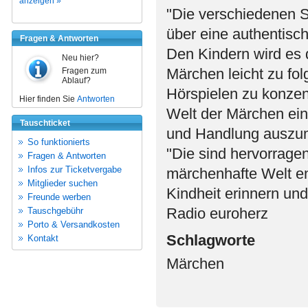
anzeigen »
"Die verschiedenen S
über eine authentisc
Fragen & Antworten
Den Kindern wird es 
Neu hier?
Märchen leicht zu fol
Fragen zum
Ablauf?
Hörspielen zu konzent
Hier finden Sie
Antworten
Welt der Märchen ein
Tauschticket
und Handlung auszuma
So funktionierts
"Die sind hervorragen
Fragen & Antworten
Infos zur Ticketvergabe
märchenhafte Welt e
Mitglieder suchen
Kindheit erinnern un
Freunde werben
Radio euroherz
Tauschgebühr
Porto & Versandkosten
Schlagworte
Kontakt
Märchen