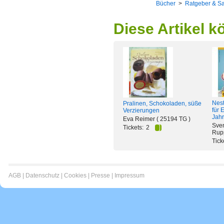
Bücher
>
Ratgeber & S
Diese Artikel k
Nest
Pralinen, Schokoladen, süße
für 
Verzierungen
Jahr
Eva Reimer ( 25194 TG )
Sven
Tickets:
2
Rup
Tick
AGB
|
Datenschutz
|
Cookies
|
Presse
|
Impressum