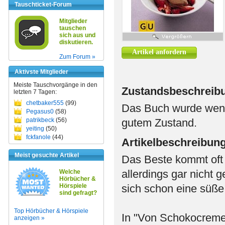
Tauschticket-Forum
Mitglieder
tauschen
sich aus und
diskutieren.
Artikel anfordern
Zum Forum »
Aktivste Mitglieder
Meiste Tauschvorgänge in den
Zustandsbeschreib
letzten 7 Tagen:
chetbaker555
(99)
Das Buch wurde weni
Pegasus0
(58)
patrikbeck
(56)
gutem Zustand.
yeiting
(50)
fckfanole
(44)
Artikelbeschreibun
Meist gesuchte Artikel
Das Beste kommt oft 
allerdings gar nicht
Welche
Hörbücher &
Hörspiele
sich schon eine süß
sind gefragt?
Top Hörbücher & Hörspiele
In "Von Schokocreme 
anzeigen »