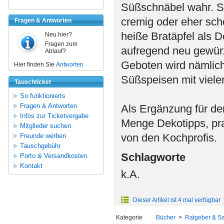
Süßschnäbel wahr. Sie
cremig oder eher sch
Fragen & Antworten
heiße Bratäpfel als D
Neu hier?
Fragen zum
aufregend neu gewürz
Ablauf?
Geboten wird nämlich
Hier finden Sie
Antworten
Süßspeisen mit viel
Tauschticket
So funktionierts
Fragen & Antworten
Als Ergänzung für den 
Infos zur Ticketvergabe
Menge Dekotipps, pra
Mitglieder suchen
von den Kochprofis.
Freunde werben
Tauschgebühr
Schlagworte
Porto & Versandkosten
Kontakt
k.A.
Dieser Artikel ist 4 mal verfügbar
Kategorie
Bücher
>
Ratgeber & S