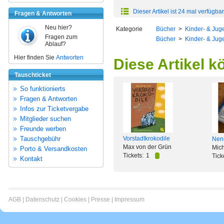
Dieser Artikel ist 24 mal verfügbar
Fragen & Antworten
Neu hier?
Kategorie
Bücher
>
Kinder- & Juge
Fragen zum
Bücher
>
Kinder- & Juge
Ablauf?
Hier finden Sie
Antworten
Diese Artikel k
Tauschticket
So funktionierts
Fragen & Antworten
Infos zur Ticketvergabe
Mitglieder suchen
Freunde werben
Tauschgebühr
Vorstadtkrokodile
Nenn
Max von der Grün
Mich
Porto & Versandkosten
Tickets:
1
Tick
Kontakt
AGB
|
Datenschutz
|
Cookies
|
Presse
|
Impressum