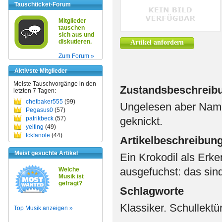
Tauschticket-Forum
Mitglieder
tauschen
sich aus und
diskutieren.
Artikel anfordern
Zum Forum »
Aktivste Mitglieder
Meiste Tauschvorgänge in den
Zustandsbeschreib
letzten 7 Tagen:
chetbaker555
(99)
Ungelesen aber Namen
Pegasus0
(57)
patrikbeck
(57)
geknickt.
yeiting
(49)
fckfanole
(44)
Artikelbeschreibun
Meist gesuchte Artikel
Ein Krokodil als Erk
ausgefuchst: das sind
Welche
Musik ist
gefragt?
Schlagworte
Klassiker. Schullektü
Top Musik anzeigen »