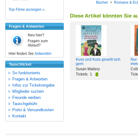
Bücher
>
Romane & Er
Top Filme anzeigen »
Diese Artikel könnten Sie a
Fragen & Antworten
Neu hier?
Fragen zum
Ablauf?
Hier finden Sie
Antworten
Kuss und Kuss gesellt sich
Nur 
gern
imme
Tauschticket
Susan Mallery
Col
So funktionierts
Tickets:
1
Tick
Fragen & Antworten
Infos zur Ticketvergabe
Mitglieder suchen
Freunde werben
Tauschgebühr
Porto & Versandkosten
Kontakt