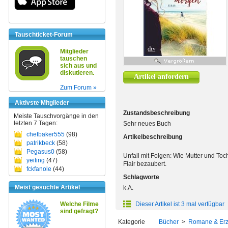
Tauschticket-Forum
Mitglieder
tauschen
sich aus und
diskutieren.
Artikel anfordern
Zum Forum »
Aktivste Mitglieder
Zustandsbeschreibung
Meiste Tauschvorgänge in den
letzten 7 Tagen:
Sehr neues Buch
chetbaker555
(98)
Artikelbeschreibung
patrikbeck
(58)
Pegasus0
(58)
Unfall mit Folgen: Wie Mutter und Toc
yeiting
(47)
Flair bezaubert.
fckfanole
(44)
Schlagworte
Meist gesuchte Artikel
k.A.
Welche Filme
Dieser Artikel ist 3 mal verfügbar
sind gefragt?
Kategorie
Bücher
>
Romane & Er