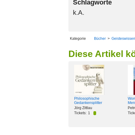
Schlagworte
k.A.
Kategorie
Bücher
>
Geisteswissen
Diese Artikel k
Philosophische
Worü
Gedankensplitter
Men
Jörg Zittlau
Petr
Tickets:
1
Tick