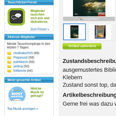
Tauschticket-Forum
Mitglieder
tauschen
sich aus und
diskutieren.
Zum Forum »
Aktivste Mitglieder
Meiste Tauschvorgänge in den
Artikel anfordern
letzten 7 Tagen:
chetbaker555
(99)
Pegasus0
(58)
Zustandsbeschreib
patrikbeck
(56)
yeiting
(50)
ausgemustertes Bibli
fckfanole
(44)
Klebern
Meist gesuchte Artikel
Zustand sonst top, d
Welche
Musik ist
Artikelbeschreibun
gefragt?
Gerne frei was dazu 
Top Musik anzeigen »