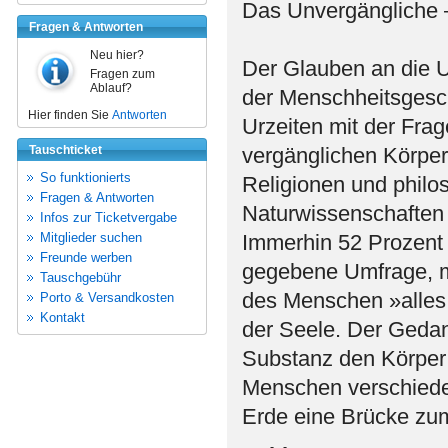
Das Unvergängliche 
Fragen & Antworten
Neu hier?
Der Glauben an die Un
Fragen zum
Ablauf?
der Menschheitsgesch
Hier finden Sie
Antworten
Urzeiten mit der Fr
Tauschticket
vergänglichen Körper
So funktionierts
Religionen und philos
Fragen & Antworten
Naturwissenschaften
Infos zur Ticketvergabe
Mitglieder suchen
Immerhin 52 Prozent
Freunde werben
gegebene Umfrage, mö
Tauschgebühr
des Menschen »alles 
Porto & Versandkosten
Kontakt
der Seele. Der Gedan
Substanz den Körper 
Menschen verschieden
Erde eine Brücke zum