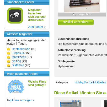
Tauschticket-Forum
Mitglieder
tauschen
sich aus und
diskutieren.
Artikel anfordern
Zum Forum »
Aktivste Mitglieder
Zustandsbeschreibung
Meiste Tauschvorgänge in den
letzten 7 Tagen:
Die Messgeräte sind gebraucht und fu
chetbaker555
(99)
Artikelbeschreibung
Pegasus0
(58)
Ich biete hier 18 gebrauchte Wasserst
patrikbeck
(57)
yeiting
(49)
Schlagworte
fckfanole
(43)
Hydrokultuer
Meist gesuchte Artikel
Welche Filme
Kategorie
Hobby, Freizeit & Garten
sind gefragt?
Diese Artikel könnten Sie a
Top Filme anzeigen »