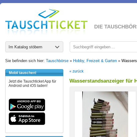
DIE TAUSCHBÖR
Im Katalog stöbern
Sie befinden sich hier:
Tauschbörse
»
Hobby, Freizeit & Garten
»
Wasserst
« zurück
Mobil tauschen!
Wasserstandsanzeiger für 
Jetzt die Tauschticket App für
Android und iOS laden!