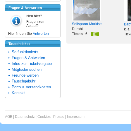
Fragen & Antworten
Neu hier?
Fragen zum
Seilspann-Markise
Baby
Ablauf?
Durabil
k. a
Hier finden Sie
Antworten
Tickets:
6
Tick
Tauschticket
So funktionierts
Fragen & Antworten
Infos zur Ticketvergabe
Mitglieder suchen
Freunde werben
Tauschgebühr
Porto & Versandkosten
Kontakt
AGB
|
Datenschutz
|
Cookies
|
Presse
|
Impressum