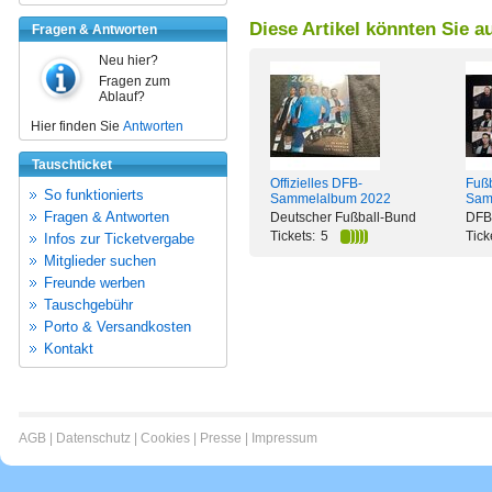
Diese Artikel könnten Sie a
Fragen & Antworten
Neu hier?
Fragen zum
Ablauf?
Hier finden Sie
Antworten
Tauschticket
Offizielles DFB-
Fuß
So funktionierts
Sammelalbum 2022
Sam
Fragen & Antworten
Deutscher Fußball-Bund
DFB
Tickets:
5
Tick
Infos zur Ticketvergabe
Mitglieder suchen
Freunde werben
Tauschgebühr
Porto & Versandkosten
Kontakt
AGB
|
Datenschutz
|
Cookies
|
Presse
|
Impressum