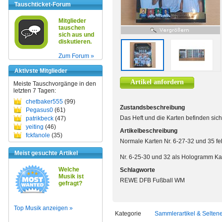
Tauschticket-Forum
Mitglieder
tauschen
sich aus und
diskutieren.
Zum Forum »
Aktivste Mitglieder
Artikel anfordern
Meiste Tauschvorgänge in den
letzten 7 Tagen:
chetbaker555
(99)
Zustandsbeschreibung
Pegasus0
(61)
Das Heft und die Karten befinden sich
patrikbeck
(47)
yeiting
(46)
Artikelbeschreibung
fckfanole
(35)
Normale Karten Nr. 6-27-32 und 35 fe
Meist gesuchte Artikel
Nr. 6-25-30 und 32 als Hologramm Ka
Welche
Schlagworte
Musik ist
REWE DFB Fußball WM
gefragt?
Top Musik anzeigen »
Kategorie
Sammlerartikel & Selten