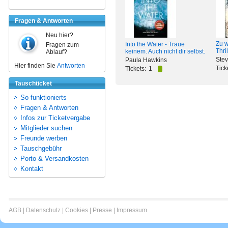
Fragen & Antworten
Neu hier?
Zu w
Into the Water - Traue
Fragen zum
Thril
keinem. Auch nicht dir selbst.
Ablauf?
Ste
Paula Hawkins
Hier finden Sie
Antworten
Tick
Tickets:
1
Tauschticket
So funktionierts
Fragen & Antworten
Infos zur Ticketvergabe
Mitglieder suchen
Freunde werben
Tauschgebühr
Porto & Versandkosten
Kontakt
AGB
|
Datenschutz
|
Cookies
|
Presse
|
Impressum