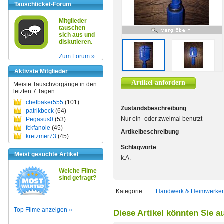
Tauschticket-Forum
Mitglieder
tauschen
sich aus und
diskutieren.
Zum Forum »
Aktivste Mitglieder
Artikel anfordern
Meiste Tauschvorgänge in den
letzten 7 Tagen:
chetbaker555
(101)
Zustandsbeschreibung
patrikbeck
(64)
Nur ein- oder zweimal benutzt
Pegasus0
(53)
fckfanole
(45)
Artikelbeschreibung
kretzmer73
(45)
Schlagworte
Meist gesuchte Artikel
k.A.
Welche Filme
sind gefragt?
Kategorie
Handwerk & Heimwerke
Top Filme anzeigen »
Diese Artikel könnten Sie a