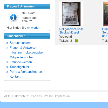
Fragen & Antworten
Neu hier?
Fragen zum
Ablauf?
Hier finden Sie
Antworten
Rollgabelschlüssel
Gumm
Steckschlüssel
Selb
und
Tauschticket
Youfound
Tickets:
2
Tick
So funktionierts
Fragen & Antworten
Infos zur Ticketvergabe
Mitglieder suchen
Freunde werben
Tauschgebühr
Porto & Versandkosten
Kontakt
AGB
|
Datenschutz
|
Cookies
|
Presse
|
Impressum