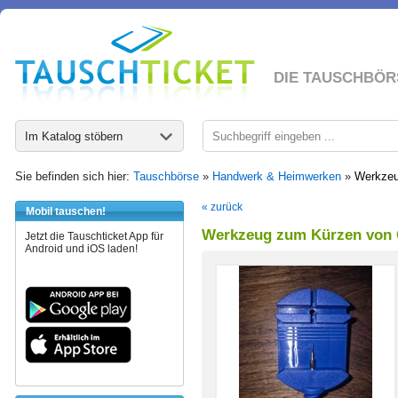
DIE TAUSCHBÖR
Im Katalog stöbern
Sie befinden sich hier:
Tauschbörse
»
Handwerk & Heimwerken
»
Werkzeu
« zurück
Mobil tauschen!
Werkzeug zum Kürzen von 
Jetzt die Tauschticket App für
Android und iOS laden!