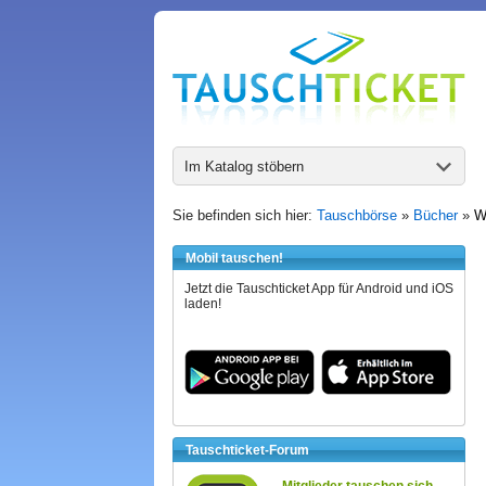
Im Katalog stöbern
Sie befinden sich hier:
Tauschbörse
»
Bücher
»
W
Mobil tauschen!
Jetzt die Tauschticket App für Android und iOS
laden!
Tauschticket-Forum