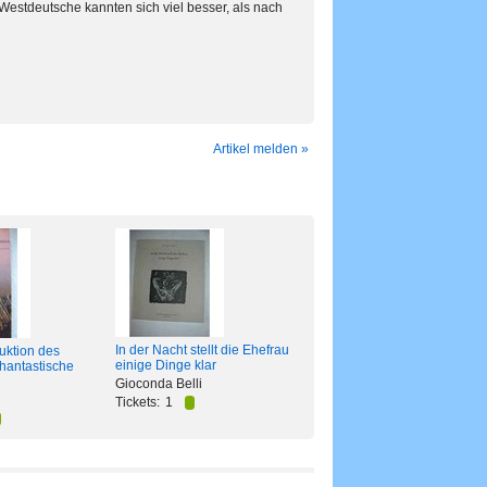
d Westdeutsche kannten sich viel besser, als nach
Artikel melden »
In der Nacht stellt die Ehefrau
uktion des
einige Dinge klar
hantastische
Gioconda Belli
Tickets:
1