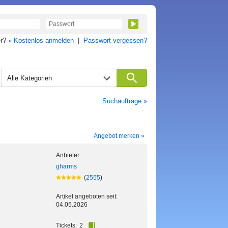
er?
» Kostenlos anmelden
|
Passwort vergessen?
Alle Kategorien
Suchaufträge »
Angebot merken »
Anbieter:
gharms
(
2555
)
Artikel angeboten seit:
04.05.2026
Tickets:
2