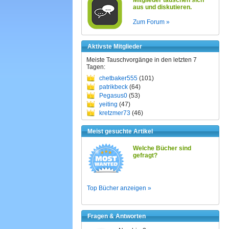
Mitglieder tauschen sich
aus und diskutieren.
Zum Forum »
Aktivste Mitglieder
Meiste Tauschvorgänge in den letzten 7
Tagen:
chetbaker555
(101)
patrikbeck
(64)
Pegasus0
(53)
yeiting
(47)
kretzmer73
(46)
Meist gesuchte Artikel
Welche Bücher sind
gefragt?
Top Bücher anzeigen »
Fragen & Antworten