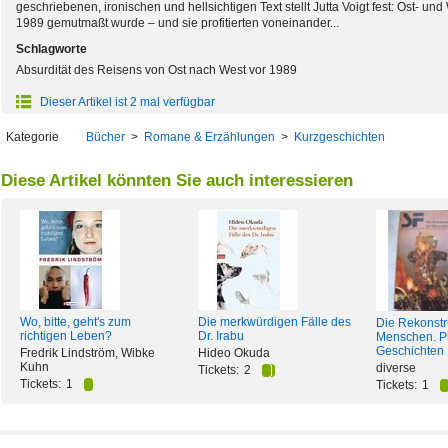
geschriebenen, ironischen und hellsichtigen Text stellt Jutta Voigt fest: Ost- un
1989 gemutmaßt wurde – und sie profitierten voneinander...
Schlagworte
Absurdität des Reisens von Ost nach West vor 1989
Dieser Artikel ist 2 mal verfügbar
Kategorie
Bücher
>
Romane & Erzählungen
>
Kurzgeschichten
Diese Artikel könnten Sie auch interessieren
Wo, bitte, geht's zum
Die merkwürdigen Fälle des
Die Rekonstr
richtigen Leben?
Dr. Irabu
Menschen. P
Geschichten
Fredrik Lindström, Wibke
Hideo Okuda
Kuhn
diverse
Tickets:
2
Tickets:
1
Tickets:
1