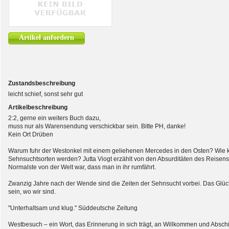
Artikel anfordern
Zustandsbeschreibung
leicht schief, sonst sehr gut
Artikelbeschreibung
2:2, gerne ein weiters Buch dazu,
muss nur als Warensendung verschickbar sein. Bitte PH, danke!
Kein Ort Drüben
Warum fuhr der Westonkel mit einem geliehenen Mercedes in den Osten? Wie k
Sehnsuchtsorten werden? Jutta Viogt erzählt von den Absurditäten des Reisens
Normalste von der Welt war, dass man in ihr rumfährt.
Zwanzig Jahre nach der Wende sind die Zeiten der Sehnsucht vorbei. Das Glück i
sein, wo wir sind.
"Unterhaltsam und klug." Süddeutsche Zeitung
Westbesuch – ein Wort, das Erinnerung in sich trägt, an Willkommen und Absch