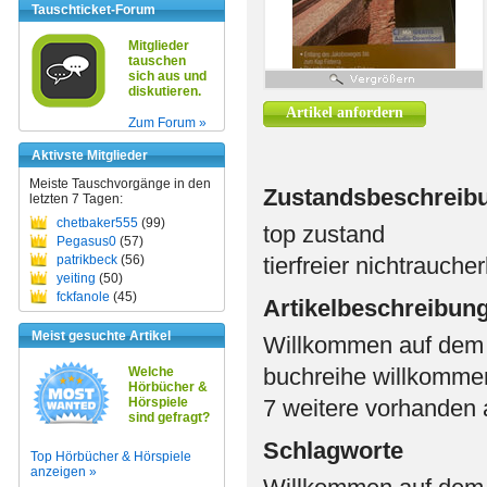
Tauschticket-Forum
Mitglieder
tauschen
sich aus und
diskutieren.
Artikel anfordern
Zum Forum »
Aktivste Mitglieder
Meiste Tauschvorgänge in den
Zustandsbeschreib
letzten 7 Tagen:
chetbaker555
(99)
top zustand
Pegasus0
(57)
patrikbeck
(56)
tierfreier nichtrauche
yeiting
(50)
fckfanole
(45)
Artikelbeschreibun
Meist gesuchte Artikel
Willkommen auf dem
buchreihe willkommen
Welche
Hörbücher &
Hörspiele
7 weitere vorhanden 
sind gefragt?
Schlagworte
Top Hörbücher & Hörspiele
anzeigen »