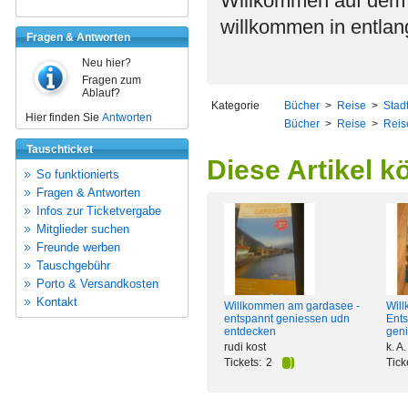
Willkommen auf dem 
willkommen in entla
Fragen & Antworten
Neu hier?
Fragen zum
Ablauf?
Kategorie
Bücher
>
Reise
>
Stad
Hier finden Sie
Antworten
Bücher
>
Reise
>
Reis
Tauschticket
Diese Artikel k
So funktionierts
Fragen & Antworten
Infos zur Ticketvergabe
Mitglieder suchen
Freunde werben
Tauschgebühr
Porto & Versandkosten
Kontakt
Willkommen am gardasee -
Wil
entspannt geniessen udn
Ent
entdecken
gen
rudi kost
k. A.
Tickets:
2
Tick