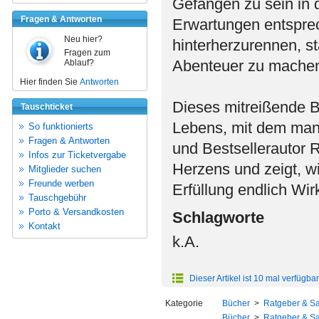
Gefangen zu sein in
Fragen & Antworten
Erwartungen entspre
Neu hier?
hinterherzurennen, s
Fragen zum
Abenteuer zu mache
Ablauf?
Hier finden Sie
Antworten
Dieses mitreißende B
Tauschticket
Lebens, mit dem man 
So funktionierts
Fragen & Antworten
und Bestsellerautor 
Infos zur Ticketvergabe
Herzens und zeigt, wi
Mitglieder suchen
Freunde werben
Erfüllung endlich Wirk
Tauschgebühr
Porto & Versandkosten
Schlagworte
Kontakt
k.A.
Dieser Artikel ist 10 mal verfügbar
Kategorie
Bücher
>
Ratgeber & S
Bücher
>
Ratgeber & S