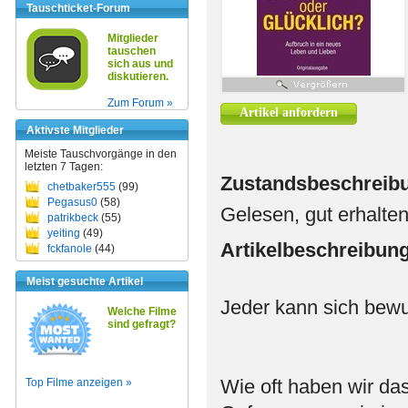
Tauschticket-Forum
Mitglieder
tauschen
sich aus und
diskutieren.
Zum Forum »
Artikel anfordern
Aktivste Mitglieder
Meiste Tauschvorgänge in den
letzten 7 Tagen:
Zustandsbeschreib
chetbaker555
(99)
Pegasus0
(58)
Gelesen, gut erhalte
patrikbeck
(55)
yeiting
(49)
Artikelbeschreibun
fckfanole
(44)
Meist gesuchte Artikel
Jeder kann sich bewu
Welche Filme
sind gefragt?
Wie oft haben wir da
Top Filme anzeigen »