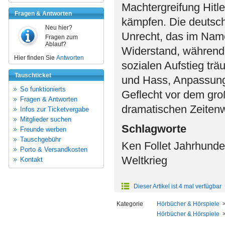
Machtergreifung Hitl
Fragen & Antworten
kämpfen. Die deutsche
Neu hier?
Unrecht, das im Name
Fragen zum
Ablauf?
Widerstand, während
Hier finden Sie
Antworten
sozialen Aufstieg trä
Tauschticket
und Hass, Anpassung 
So funktionierts
Geflecht vor dem gr
Fragen & Antworten
dramatischen Zeiten
Infos zur Ticketvergabe
Mitglieder suchen
Schlagworte
Freunde werben
Tauschgebühr
Ken Follet Jahrhund
Porto & Versandkosten
Weltkrieg
Kontakt
Dieser Artikel ist 4 mal verfügbar
Kategorie
Hörbücher & Hörspiele
Hörbücher & Hörspiele