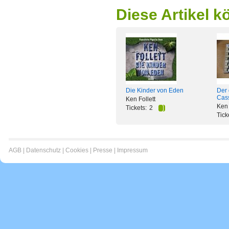
Diese Artikel k
Die Kinder von Eden
Der 
Cas
Ken Follett
Ken 
Tickets:
2
Tick
AGB
|
Datenschutz
|
Cookies
|
Presse
|
Impressum