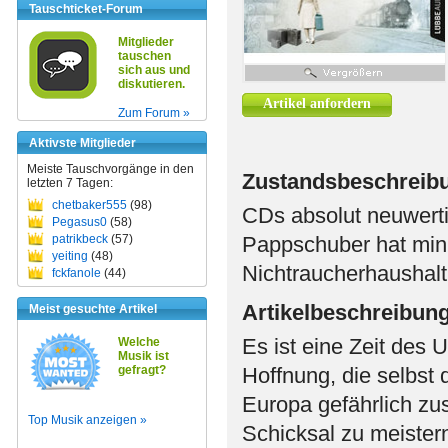
Tauschticket-Forum
Mitglieder
tauschen
sich aus und
diskutieren.
Artikel anfordern
Zum Forum »
Aktivste Mitglieder
Meiste Tauschvorgänge in den
Zustandsbeschreib
letzten 7 Tagen:
chetbaker555
(98)
CDs absolut neuwert
Pegasus0
(58)
patrikbeck
(57)
Pappschuber hat min
yeiting
(48)
Nichtraucherhaushalt
fckfanole
(44)
Artikelbeschreibun
Meist gesuchte Artikel
Es ist eine Zeit des 
Welche
Musik ist
gefragt?
Hoffnung, die selbst 
Europa gefährlich zus
Top Musik anzeigen »
Schicksal zu meister