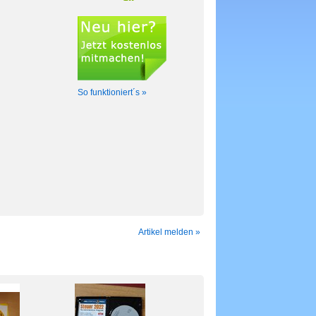
So funktioniert´s »
Artikel melden »