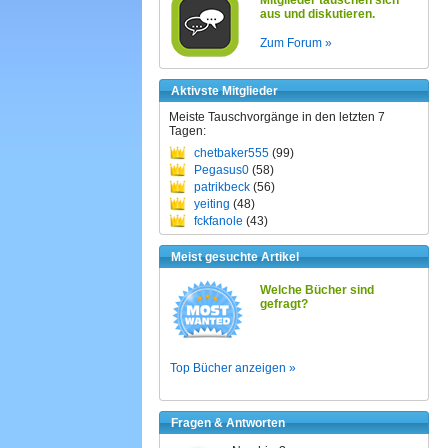
Mitglieder tauschen sich
aus und diskutieren.
Zum Forum »
Aktivste Mitglieder
Meiste Tauschvorgänge in den letzten 7
Tagen:
chetbaker555
(99)
Pegasus0
(58)
patrikbeck
(56)
yeiting
(48)
fckfanole
(43)
Meist gesuchte Artikel
Welche Bücher sind
gefragt?
Top Bücher anzeigen »
Fragen & Antworten