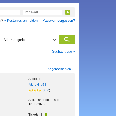
er?
» Kostenlos anmelden
|
Passwort vergessen?
Alle Kategorien
Suchaufträge »
Angebot merken »
Anbieter:
futureking53
(
286
)
Artikel angeboten seit:
13.06.2026
Tickets:
3