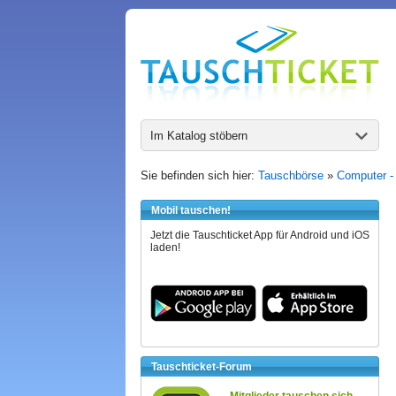
Im Katalog stöbern
Sie befinden sich hier:
Tauschbörse
»
Computer -
Mobil tauschen!
Jetzt die Tauschticket App für Android und iOS
laden!
Tauschticket-Forum