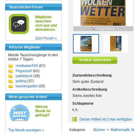
Tauschticket-Forum
Mitglieder
tauschen
sich aus und
diskutieren.
Zum Forum »
Aktivste Mitglieder
Meiste Tauschvorgänge in den
letzten 7 Tagen:
Artikel anfordern
chetbaker555
(67)
Pegasus0
(62)
Zustandsbeschreibung
patrikbeck
(39)
yeiting
(37)
Sehr guter Zustand
wassergarten
(35)
Artikelbeschreibung
Siehe zweites foto
Meist gesuchte Artikel
Schlagworte
Welche
k.A.
Musik ist
gefragt?
Dieser Artikel ist 2 mal verfügbar
Kategorie
Bücher
>
Mathematik, N
Top Musik anzeigen »