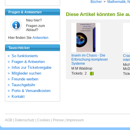
Bücher
>
Mathematik, N
Fragen & Antworten
Diese Artikel könnten Sie a
Neu hier?
Fragen zum
Ablauf?
Hier finden Sie
Antworten
Tauschticket
Inseln im Chaos - Die
So funktionierts
Crad
Erforschung komplexer
inte
Fragen & Antworten
Systeme
Mich
Infos zur Ticketvergabe
M M Waldrop
McD
Mitglieder suchen
Tickets:
2
Tick
Freunde werben
Tauschgebühr
Porto & Versandkosten
Kontakt
AGB
|
Datenschutz
|
Cookies
|
Presse
|
Impressum