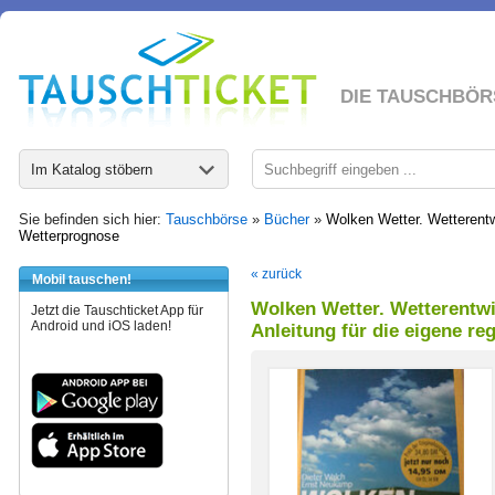
DIE TAUSCHBÖR
Im Katalog stöbern
Sie befinden sich hier:
Tauschbörse
»
Bücher
»
Wolken Wetter. Wetterentw
Wetterprognose
« zurück
Mobil tauschen!
Wolken Wetter. Wetterentw
Jetzt die Tauschticket App für
Android und iOS laden!
Anleitung für die eigene r