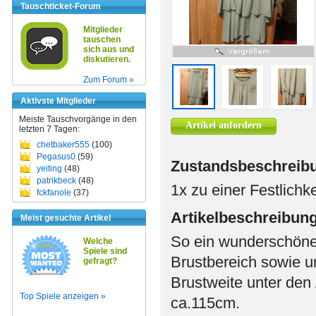
Tauschticket-Forum
Mitglieder
tauschen
sich aus und
diskutieren.
Zum Forum »
Aktivste Mitglieder
Meiste Tauschvorgänge in den
Artikel anfordern
letzten 7 Tagen:
chetbaker555
(100)
Pegasus0
(59)
Zustandsbeschreib
yeiting
(48)
patrikbeck
(48)
1x zu einer Festlichk
fckfanole
(37)
Artikelbeschreibun
Meist gesuchte Artikel
So ein wunderschönes
Welche
Spiele sind
Brustbereich sowie unt
gefragt?
Brustweite unter de
Top Spiele anzeigen »
ca.115cm.