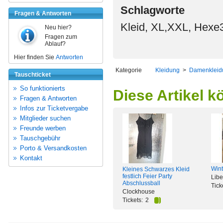
Schlagworte
Fragen & Antworten
Kleid, XL,XXL, Hexe34
Neu hier?
Fragen zum
Ablauf?
Hier finden Sie
Antworten
Kategorie
Kleidung
>
Damenkleid
Tauschticket
So funktionierts
Diese Artikel k
Fragen & Antworten
Infos zur Ticketvergabe
Mitglieder suchen
Freunde werben
Tauschgebühr
Porto & Versandkosten
Kontakt
Wint
Kleines Schwarzes Kleid
festlich Feier Party
Libe
Abschlussball
Tick
Clockhouse
Tickets:
2