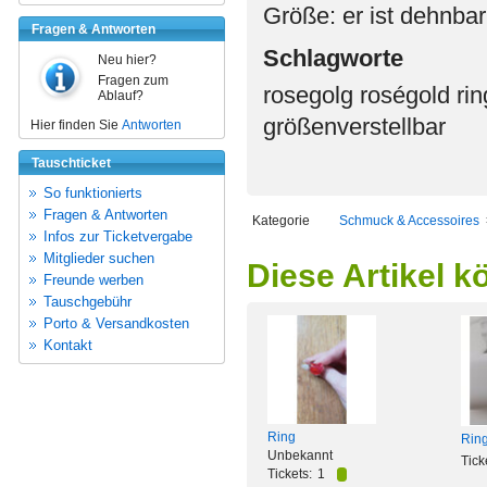
Größe: er ist dehnbar
Fragen & Antworten
Schlagworte
Neu hier?
Fragen zum
rosegolg roségold rin
Ablauf?
größenverstellbar
Hier finden Sie
Antworten
Tauschticket
So funktionierts
Fragen & Antworten
Kategorie
Schmuck & Accessoires
Infos zur Ticketvergabe
Mitglieder suchen
Diese Artikel k
Freunde werben
Tauschgebühr
Porto & Versandkosten
Kontakt
Ring
Rin
Unbekannt
Tick
Tickets:
1