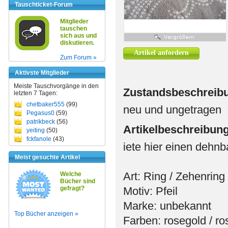
Tauschticket-Forum
Mitglieder
tauschen
sich aus und
diskutieren.
Artikel anfordern
Zum Forum »
Aktivste Mitglieder
Meiste Tauschvorgänge in den
Zustandsbeschreib
letzten 7 Tagen:
chetbaker555
(99)
neu und ungetragen
Pegasus0
(59)
patrikbeck
(56)
Artikelbeschreibun
yeiting
(50)
fckfanole
(43)
iete hier einen dehnb
Meist gesuchte Artikel
Art: Ring / Zehenring
Welche
Bücher sind
gefragt?
Motiv: Pfeil
Marke: unbekannt
Top Bücher anzeigen »
Farben: rosegold / ro