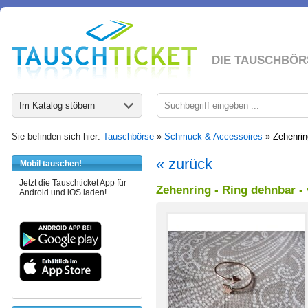
DIE TAUSCHBÖR
Im Katalog stöbern
Sie befinden sich hier:
Tauschbörse
»
Schmuck & Accessoires
»
Zehenring
« zurück
Mobil tauschen!
Jetzt die Tauschticket App für
Zehenring - Ring dehnbar - v
Android und iOS laden!