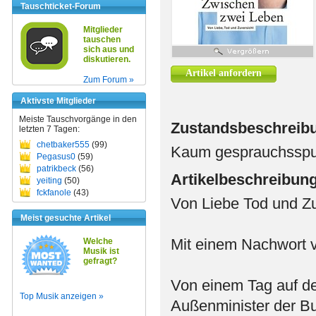
Tauschticket-Forum
Mitglieder
tauschen
sich aus und
diskutieren.
Artikel anfordern
Zum Forum »
Aktivste Mitglieder
Meiste Tauschvorgänge in den
Zustandsbeschreib
letzten 7 Tagen:
chetbaker555
(99)
Kaum gesprauchsspu
Pegasus0
(59)
patrikbeck
(56)
Artikelbeschreibun
yeiting
(50)
fckfanole
(43)
Von Liebe Tod und Zu
Meist gesuchte Artikel
Mit einem Nachwort
Welche
Musik ist
gefragt?
Von einem Tag auf de
Top Musik anzeigen »
Außenminister der B