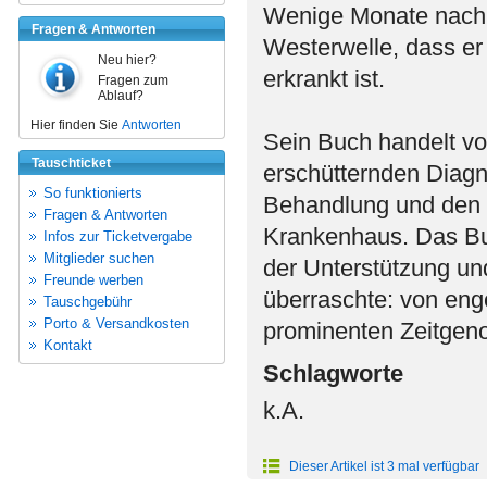
Wenige Monate nach 
Fragen & Antworten
Westerwelle, dass er
Neu hier?
erkrankt ist.
Fragen zum
Ablauf?
Hier finden Sie
Antworten
Sein Buch handelt v
Tauschticket
erschütternden Diag
So funktionierts
Behandlung und den 
Fragen & Antworten
Krankenhaus. Das Bu
Infos zur Ticketvergabe
Mitglieder suchen
der Unterstützung und
Freunde werben
überraschte: von eng
Tauschgebühr
Porto & Versandkosten
prominenten Zeitgeno
Kontakt
Schlagworte
k.A.
Dieser Artikel ist 3 mal verfügbar