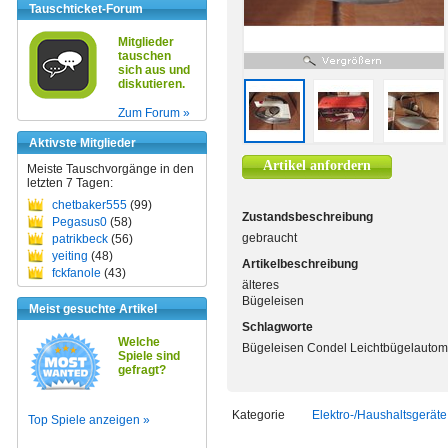
Tauschticket-Forum
Mitglieder
tauschen
sich aus und
diskutieren.
Zum Forum »
Aktivste Mitglieder
Artikel anfordern
Meiste Tauschvorgänge in den
letzten 7 Tagen:
chetbaker555
(99)
Zustandsbeschreibung
Pegasus0
(58)
gebraucht
patrikbeck
(56)
yeiting
(48)
Artikelbeschreibung
fckfanole
(43)
älteres
Bügeleisen
Meist gesuchte Artikel
Schlagworte
Welche
Bügeleisen Condel Leichtbügelautom
Spiele sind
gefragt?
Kategorie
Elektro-/Haushaltsgeräte
Top Spiele anzeigen »