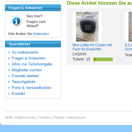
Diese Artikel könnten Sie a
Fragen & Antworten
Neu hier?
Fragen zum
Ablauf?
Hier finden Sie
Antworten
Tauschticket
8,5 
Mini Lüfter Air Cooler mit
Schr
Fach für Eiswürfel
So funktionierts
CASAYA
Tick
Fragen & Antworten
Tickets:
15
Infos zur Ticketvergabe
Mitglieder suchen
Freunde werben
Tauschgebühr
Porto & Versandkosten
Kontakt
AGB
|
Datenschutz
|
Cookies
|
Presse
|
Impressum