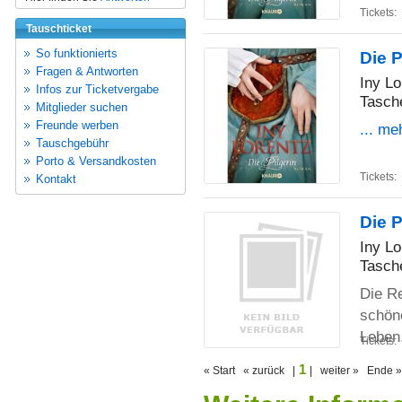
Tickets:
Tauschticket
So funktionierts
Die P
Fragen & Antworten
Iny Lo
Infos zur Ticketvergabe
Tasch
Mitglieder suchen
Freunde werben
... me
Tauschgebühr
Porto & Versandkosten
Tickets:
Kontakt
Die P
Iny Lo
Tasch
Die Re
schöne
Leben
Tickets:
1
« Start « zurück |
| weiter » Ende »