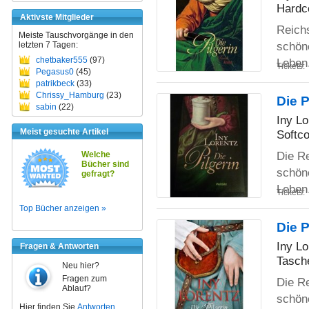
Hardc
Aktivste Mitglieder
Reichs
Meiste Tauschvorgänge in den
schöne
letzten 7 Tagen:
chetbaker555
(97)
Leben
Tickets:
Pegasus0
(45)
patrikbeck
(33)
Chrissy_Hamburg
(23)
Die P
sabin
(22)
Iny Lo
Meist gesuchte Artikel
Softco
Die Re
Welche
Bücher sind
schöne
gefragt?
Leben
Tickets:
Top Bücher anzeigen »
Die P
Iny Lo
Fragen & Antworten
Tasch
Neu hier?
Fragen zum
Die Re
Ablauf?
schöne
Hier finden Sie
Antworten