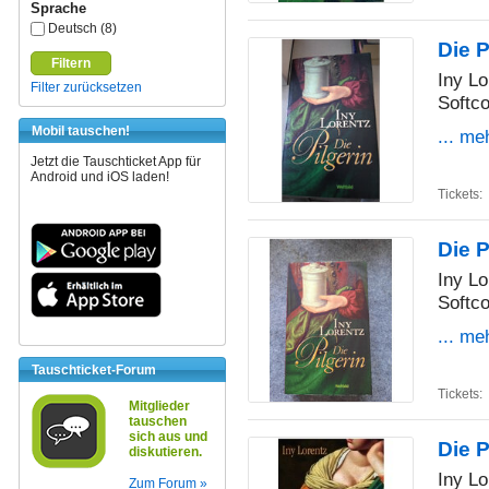
Sprache
Deutsch (8)
Die P
Filtern
Iny Lo
Filter zurücksetzen
Softco
Mobil tauschen!
... me
Jetzt die Tauschticket App für
Android und iOS laden!
Tickets:
Die P
Iny Lo
Softco
... me
Tauschticket-Forum
Tickets:
Mitglieder
tauschen
sich aus und
Die P
diskutieren.
Iny Lo
Zum Forum »