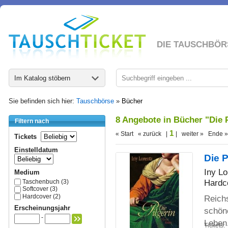
DIE TAUSCHBÖR
Im Katalog stöbern
Sie befinden sich hier:
Tauschbörse
»
Bücher
8 Angebote in Bücher "Die 
Filtern nach
1
« Start « zurück |
| weiter » Ende »
Tickets
Einstelldatum
Die P
Iny Lo
Medium
Hardc
Taschenbuch (3)
Softcover (3)
Hardcover (2)
Reichs
Erscheinungsjahr
schöne
-
Leben
Tickets: