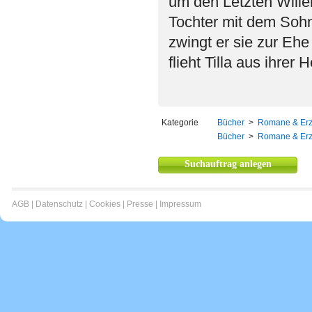
um den Letzten Will
Tochter mit dem Sohn
zwingt er sie zur Eh
flieht Tilla aus ihrer
Kategorie
Bücher
>
Romane & Er
Bücher
>
Romane & Er
Suchauftrag anlegen
AGB
|
Datenschutz
|
Cookies
|
Presse
|
Impressum