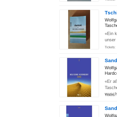
Tsch
Wolfg
Tasch
«Ein k
unser 
Tickets:
San
Wolfg
Hardc
«Er aß
Tasche
wusc
Tickets:
San
Wolfg