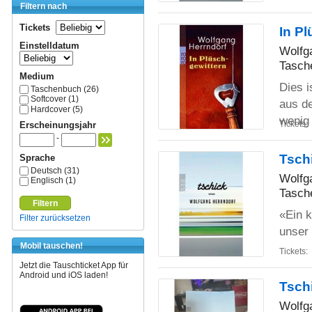
Filtern nach
Tickets
In P
Einstelldatum
Wolfg
Tasch
Medium
Dies i
Taschenbuch (26)
Softcover (1)
aus de
Hardcover (5)
wenig 
Tickets:
Erscheinungsjahr
-
Tsch
Sprache
Deutsch (31)
Wolfg
Englisch (1)
Tasch
Filtern
«Ein k
Filter zurücksetzen
unser 
Mobil tauschen!
Tickets:
Jetzt die Tauschticket App für
Android und iOS laden!
Tsch
Wolfg