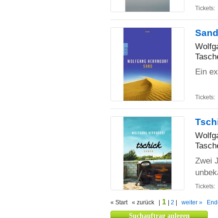
Tickets:
San
Wolfg
Tasch
Ein ex
Tickets:
Tsch
Wolfg
Tasch
Zwei 
unbeka
Tickets:
1
« Start « zurück |
|
2
|
weiter »
End
Suchauftrag anlegen