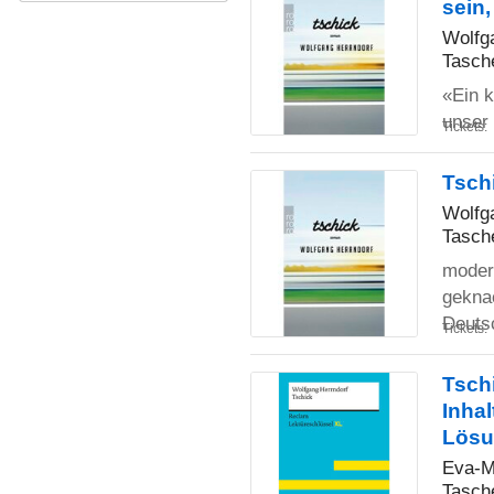
sein,
Wolfg
Tasch
«Ein k
unser 
Tickets:
Tsch
Wolfg
Tasch
modern
gekna
Deuts
Tickets:
Tsch
Inhal
Lösu
Eva-M
Tasch