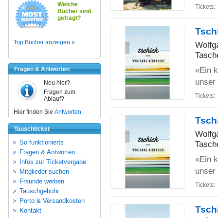
Welche
Tickets:
Bücher sind
gefragt?
Tsch
Top Bücher anzeigen »
Wolfg
Tasch
«Ein k
Fragen & Antworten
unser 
Neu hier?
Fragen zum
Tickets:
Ablauf?
Hier finden Sie
Antworten
Tsch
Tauschticket
Wolfg
So funktionierts
Tasch
Fragen & Antworten
«Ein k
Infos zur Ticketvergabe
unser 
Mitglieder suchen
Freunde werben
Tickets:
Tauschgebühr
Porto & Versandkosten
Tsch
Kontakt