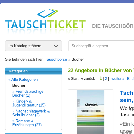
DIE TAUSCHBÖR
Im Katalog stöbern
Sie befinden sich hier:
Tauschbörse
»
Bücher
32 Angebote in Bücher von
Kategorien
1
« Start « zurück |
|
2
|
weiter »
End
« Alle Kategorien
Bücher
» Fremdsprachige
Tsch
Bücher (1)
sein,
» Kinder- &
Jugendliteratur (15)
Wolfg
» Nachschlagewerk &
Tasch
Schulbücher (2)
» Romane &
«Ein k
Erzählungen (27)
unser 
Tickets: