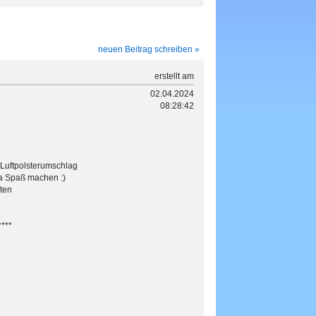
neuen Beitrag schreiben »
erstellt am
02.04.2024
08:28:42
 Luftpolsterumschlag
 ja Spaß machen :)
ten
****