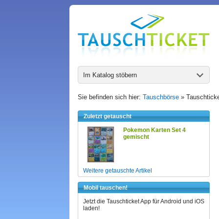
Im Katalog stöbern
Sie befinden sich hier:
Tauschbörse
» Tauschticke
Zuletzt getauscht
Pokemon Karten Set 4
gemischt
Weitere getauschte Artikel
Mobil tauschen!
Jetzt die Tauschticket App für Android und iOS
laden!