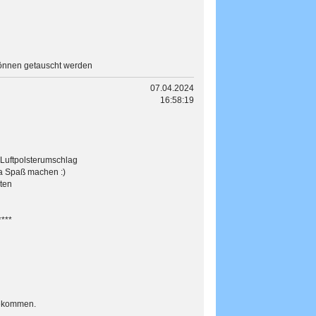
 können getauscht werden
07.04.2024
16:58:19
 Luftpolsterumschlag
 ja Spaß machen :)
ten
****
gekommen.