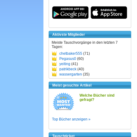
Aktivste Mitglieder
Meiste Tauschvorgänge in den letzten 7
Tagen:
chetbaker555
(71)
Pegasus0
(60)
yeiting
(41)
patrikbeck
(40)
wassergarten
(35)
Meist gesuchte Artikel
Welche Bücher sind
gefragt?
Top Bücher anzeigen »
Tauschticket