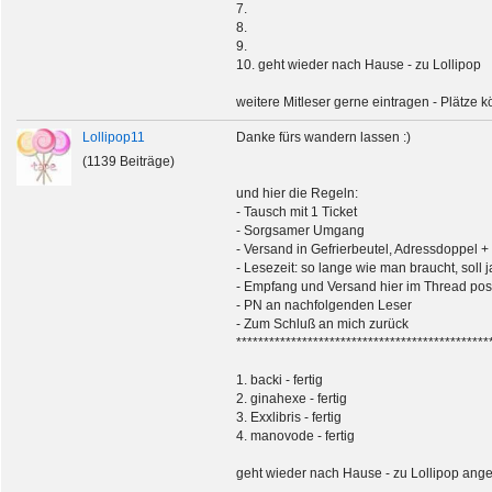
7.
8.
9.
10. geht wieder nach Hause - zu Lollipop
weitere Mitleser gerne eintragen - Plätze
Lollipop11
Danke fürs wandern lassen :)
(1139 Beiträge)
und hier die Regeln:
- Tausch mit 1 Ticket
- Sorgsamer Umgang
- Versand in Gefrierbeutel, Adressdoppel +
- Lesezeit: so lange wie man braucht, soll
- Empfang und Versand hier im Thread pos
- PN an nachfolgenden Leser
- Zum Schluß an mich zurück
**********************************************
1. backi - fertig
2. ginahexe - fertig
3. Exxlibris - fertig
4. manovode - fertig
geht wieder nach Hause - zu Lollipop an