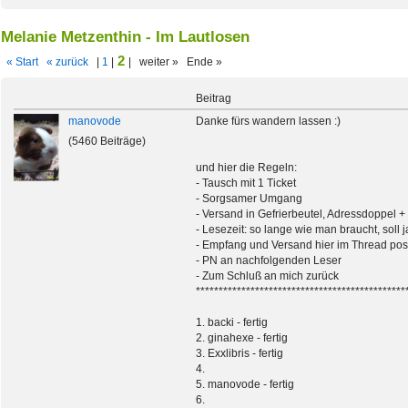
Melanie Metzenthin - Im Lautlosen
2
« Start
« zurück
|
1
|
| weiter » Ende »
Beitrag
manovode
Danke fürs wandern lassen :)
(5460 Beiträge)
und hier die Regeln:
- Tausch mit 1 Ticket
- Sorgsamer Umgang
- Versand in Gefrierbeutel, Adressdoppel +
- Lesezeit: so lange wie man braucht, soll
- Empfang und Versand hier im Thread pos
- PN an nachfolgenden Leser
- Zum Schluß an mich zurück
**********************************************
1. backi - fertig
2. ginahexe - fertig
3. Exxlibris - fertig
4.
5. manovode - fertig
6.