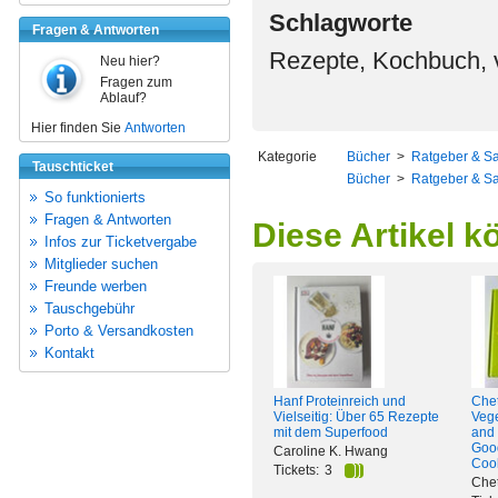
Schlagworte
Fragen & Antworten
Rezepte, Kochbuch, 
Neu hier?
Fragen zum
Ablauf?
Hier finden Sie
Antworten
Kategorie
Bücher
>
Ratgeber & S
Tauschticket
Bücher
>
Ratgeber & S
So funktionierts
Fragen & Antworten
Diese Artikel k
Infos zur Ticketvergabe
Mitglieder suchen
Freunde werben
Tauschgebühr
Porto & Versandkosten
Kontakt
Hanf Proteinreich und
Chet
Vielseitig: Über 65 Rezepte
Vege
mit dem Superfood
and 
Goo
Caroline K. Hwang
Coo
Tickets:
3
Che