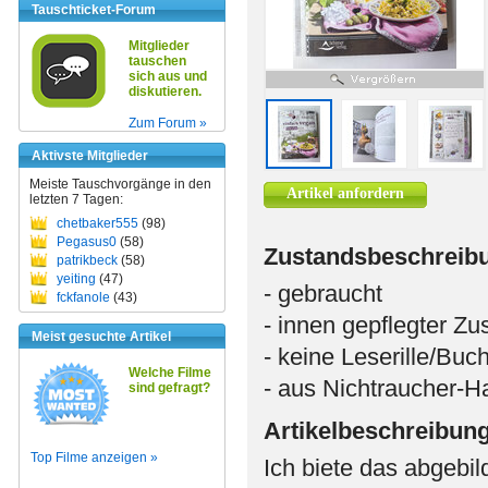
Tauschticket-Forum
Mitglieder
tauschen
sich aus und
diskutieren.
Zum Forum »
Aktivste Mitglieder
Meiste Tauschvorgänge in den
Artikel anfordern
letzten 7 Tagen:
chetbaker555
(98)
Pegasus0
(58)
Zustandsbeschreib
patrikbeck
(58)
yeiting
(47)
- gebraucht
fckfanole
(43)
- innen gepflegter Z
Meist gesuchte Artikel
- keine Leserille/Bu
Welche Filme
- aus Nichtraucher-H
sind gefragt?
Artikelbeschreibun
Top Filme anzeigen »
Ich biete das abgebil