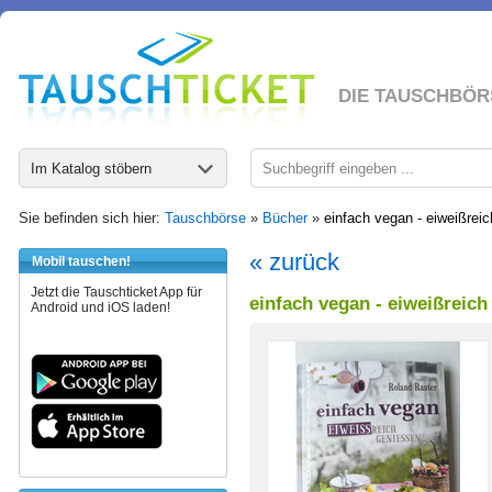
DIE TAUSCHBÖR
Im Katalog stöbern
Sie befinden sich hier:
Tauschbörse
»
Bücher
»
einfach vegan - eiweißrei
« zurück
Mobil tauschen!
Jetzt die Tauschticket App für
einfach vegan - eiweißreich
Android und iOS laden!